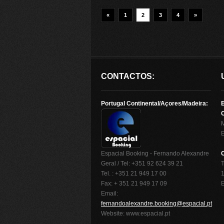
«
1
2
3
4
»
CONTACTOS:
Portugal Continental/Açores/Madeira:
O
Espacial Booking - Fernando Alexandre
Geral / Tel: +351 92 624 39 21
T
Tel. : +351 21 949 17 00
1
Fax: + 351 21 949 17 09
Email:
fernandoalexandre.booking@espacial.pt
Website: www.espacial.pt