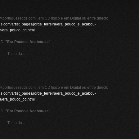
.portuguesecds.com , em CD físico e em Digital ou entre directo
ds.com/artist_pages/jorge_ferreira/era_pouco_e_acabou-
e/era_pouco_cd.html
CD:
"Era Pouco e Acabou-se"
Titulo da...
.portuguesecds.com , em CD físico e em Digital ou entre directo
ds.com/artist_pages/jorge_ferreira/era_pouco_e_acabou-
e/era_pouco_cd.html
CD:
"Era Pouco e Acabou-se"
Titulo da...