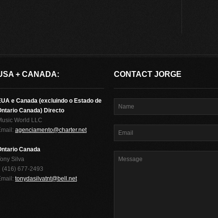
USA + CANADA:
CONTACT JORGE
EUA e Canada (excluindo o Estado de
ntario Canada) Directo
Music World LLC
Email:
agenciamento@charter.net
Ontario Canada
ony Silva
 (416) 677-2493
Email:
tonydasilvatnt@bell.net