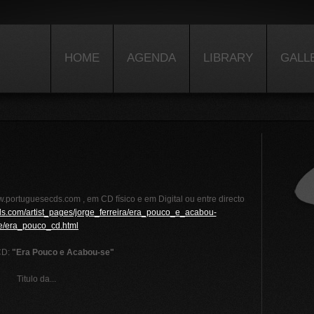
HOME
AGENDA
LIBRARY
GALL
.portuguesecds.com , em CD físico e em Digital ou entre directo
ds.com/artist_pages/jorge_ferreira/era_pouco_e_acabou-
e/era_pouco_cd.html
CD:
"Era Pouco e Acabou-se"
Titulo da...