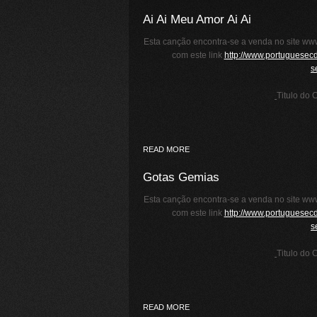
Ai Ai Meu Amor Ai Ai
Esta canção encontra-se a venda no site www
com este link
http://www.portuguesec
s
Titulo do 
READ MORE
Gotas Gemias
Esta canção encontra-se a venda no site www
com este link
http://www.portuguesec
s
Titulo do 
READ MORE