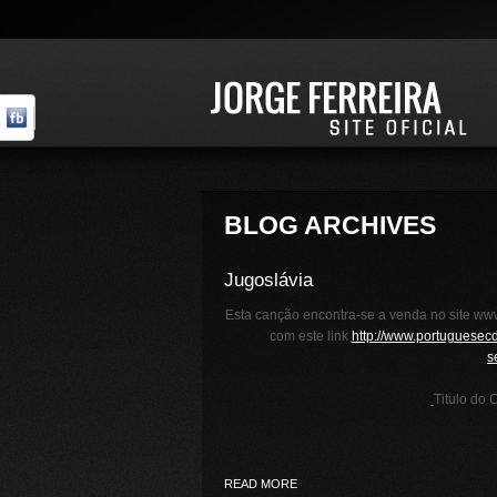
BLOG ARCHIVES
Jugoslávia
Esta canção encontra-se a venda no site www
com este link
http://www.portuguesec
s
Titulo do 
READ MORE