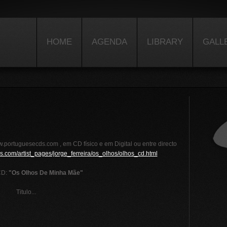
HOME
AGENDA
LIBRARY
GALL
.portuguesecds.com , em CD físico e em Digital ou entre directo
s.com/artist_pages/jorge_ferreira/os_olhos/olhos_cd.html
CD:
"Os Olhos De Minha Mãe"
Titulo...