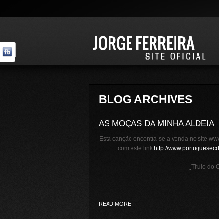
BLOG ARCHIVES
AS MOÇAS DA MINHA ALDEIA
Esta canção encontra-se a venda no site www
com este link
http://www.portuguesecd
Titulo do 
READ MORE