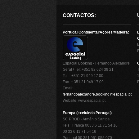
CONTACTOS:
Portugal Continental/Açores/Madeira:
O
Espacial Booking - Fernando Alexandre
Geral / Tel: +351 92 624 39 21
T
Tel. : +351 21 949 17 00
1
Fax: + 351 21 949 17 09
Email:
fernandoalexandre.booking@espacial.pt
Website: www.espacial.pt
Europa (excluindo Portugal)
SC PROD - Arménio Santos
Tels : França 0033 6 11 71 54 16
00 33 6 11 71 54 16
Portugal 00 351 961 055 070