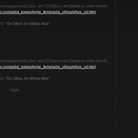
.portuguesecds.com , em CD físico e em Digital ou entre directo
s.com/artist_pages/jorge_ferreira/os_olhos/olhos_cd.html
CD:
"Os Olhos De Minha Mãe"
.portuguesecds.com , em CD físico e em Digital ou entre directo
s.com/artist_pages/jorge_ferreira/os_olhos/olhos_cd.html
CD:
"Os Olhos De Minha Mãe"
Titulo...