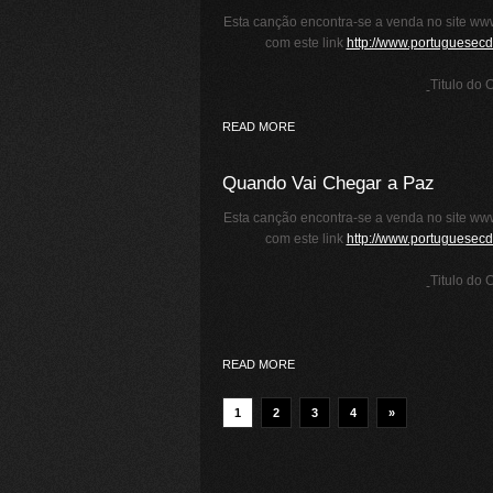
Esta canção encontra-se a venda no site www
com este link
http://www.portuguesecd
Titulo do 
READ MORE
Quando Vai Chegar a Paz
Esta canção encontra-se a venda no site www
com este link
http://www.portuguesecd
Titulo do 
READ MORE
1
2
3
4
»