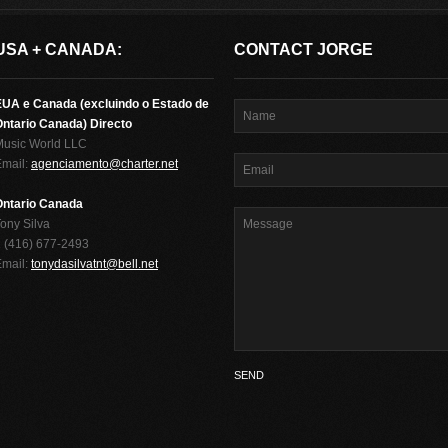
USA + CANADA:
CONTACT JORGE
EUA e Canada (excluindo o Estado de
ntario Canada) Directo
Music World LLC
Email:
agenciamento@charter.net
Ontario Canada
ony Silva
 (416) 677-2493
Email:
tonydasilvatnt@bell.net