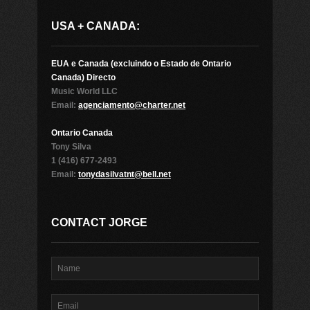
USA + CANADA:
EUA e Canada (excluindo o Estado de Ontario
Canada) Directo
Music World LLC
Email:
agenciamento@charter.net
Ontario Canada
Tony Silva
1 (416) 677-2493
Email:
tonydasilvatnt@bell.net
CONTACT JORGE