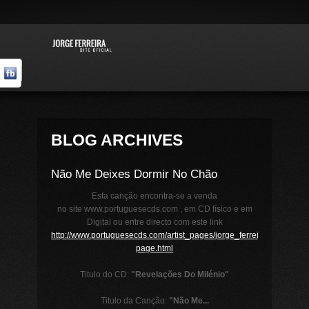
BLOG ARCHIVES
Não Me Deixes Dormir No Chão
Esta canção encontra-se a venda
no site www.portuguesecds.com , em CD físico e em
Digital ou entre directo com este link
http://www.portuguesecds.com/artist_pages/jorge_ferreira/revelacoe
page.html
Titulo do CD:
"Revelações Do Milénio"
Titulo da Canção:
"Não Me...