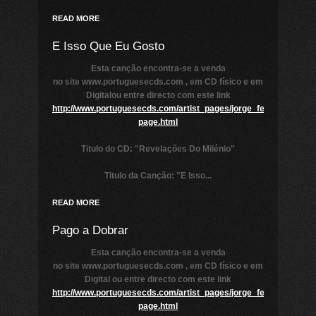
READ MORE
E Isso Que Eu Gosto
Esta canção encontra-se a venda
no site www.portuguesecds.com , em CD físico e em
Digitalou entre directo com este link
http://www.portuguesecds.com/artist_pages/jorge_ferreira/revel
page.html
Titulo do CD:
"Revelações Do Milénio"
Titulo da Canção:
"E
Isso...
READ MORE
Pago a Dobrar
Esta canção encontra-se a venda
no site www.portuguesecds.com , em CD físico e em
Digital ou entre directo com este link
http://www.portuguesecds.com/artist_pages/jorge_ferreira/revel
page.html