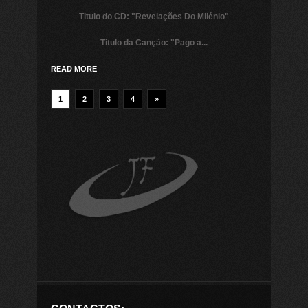
Titulo do CD:
"Revelações Do Milénio"
Titulo da Canção:
"Pago a...
READ MORE
1
2
3
4
»