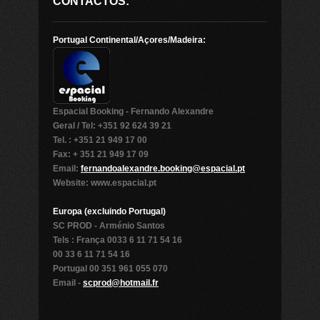
CONTACTOS:
Portugal Continental/Açores/Madeira:
Espacial Booking - Fernando Alexandre
Geral / Tel: +351 92 624 39 21
Tel. : +351 21 949 17 00
Fax: + 351 21 949 17 09
Email:
fernandoalexandre.booking@espacial.pt
Website: www.espacial.pt
Europa (excluindo Portugal)
SC PROD - Arménio Santos
Tels : França 0033 6 11 71 54 16
00 33 6 11 71 54 16
Portugal 00 351 961 055 070
Email -
scprod@hotmail.fr