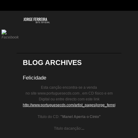
BLOG ARCHIVES
Felicidade
Esta canção encontra-se a venda
no site www.portuguesecds.com , em CD físico e em
Digital ou entre directo com este link
http://www.portuguesecds.com/artist_pages/jorge_ferreira/manel_a
Titulo do CD:
"Manel Aperta o Cinto"
Titulo dacanção:
...