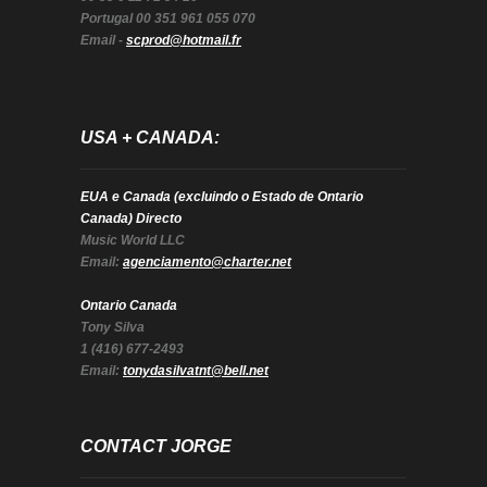
Portugal 00 351 961 055 070
Email -
scprod@hotmail.fr
USA + CANADA:
EUA e Canada (excluindo o Estado de Ontario
Canada) Directo
Music World LLC
Email:
agenciamento@charter.net
Ontario Canada
Tony Silva
1 (416) 677-2493
Email:
tonydasilvatnt@bell.net
CONTACT JORGE