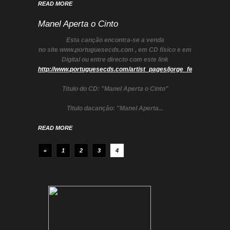
READ MORE
Manel Aperta o Cinto
Esta canção encontra-se a venda
no site www.portuguesecds.com , em CD físico e em
Digital ou entre directo com este link
http://www.portuguesecds.com/artist_pages/jorge_ferreira/mane
Titulo do CD:
"Manel Aperta o Cinto"
Titulo dacanção:
"
Manel Aperta...
READ MORE
«
1
2
3
4