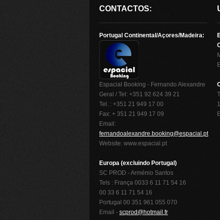
CONTACTOS:
Portugal Continental/Açores/Madeira:
O
Espacial Booking - Fernando Alexandre
Geral / Tel: +351 92 624 39 21
T
Tel. : +351 21 949 17 00
1
Fax: + 351 21 949 17 09
Email:
fernandoalexandre.booking@espacial.pt
Website: www.espacial.pt
Europa (excluindo Portugal)
SC PROD - Arménio Santos
Tels : França 0033 6 11 71 54 16
00 33 6 11 71 54 16
Portugal 00 351 961 055 070
Email -
scprod@hotmail.fr