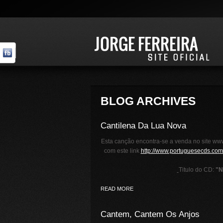
BLOG ARCHIVES
Cantilena Da Lua Nova
Esta canção encontra-se a venda no site www
com este link
http://www.portuguesecds.com/
Titulo do CD:
"N
READ MORE
Cantem, Cantem Os Anjos