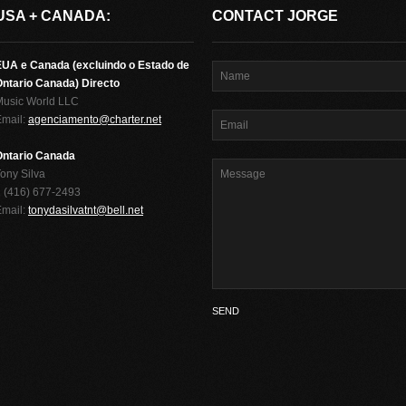
USA + CANADA:
CONTACT JORGE
EUA e Canada (excluindo o Estado de
ntario Canada) Directo
Music World LLC
Email:
agenciamento@charter.net
Ontario Canada
ony Silva
 (416) 677-2493
Email:
tonydasilvatnt@bell.net