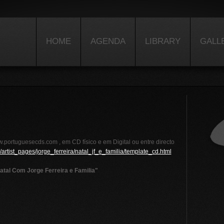
HOME
AGENDA
LIBRARY
GALL
.portuguesecds.com , em CD físico e em Digital ou entre directo
artist_pages/jorge_ferreira/natal_jf_e_familia/template_cd.html
atal Com Jorge Ferreira e Familia"