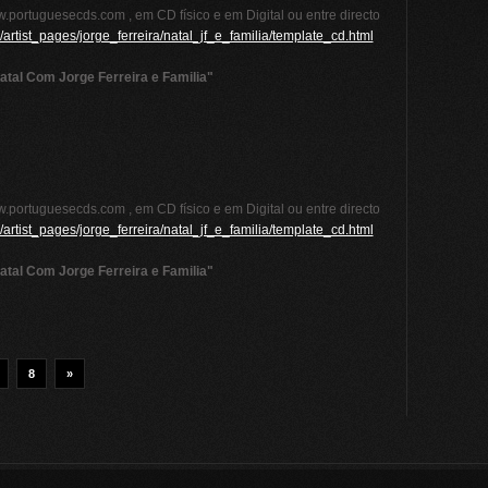
.portuguesecds.com , em CD físico e em Digital ou entre directo
artist_pages/jorge_ferreira/natal_jf_e_familia/template_cd.html
atal Com Jorge Ferreira e Familia"
.portuguesecds.com , em CD físico e em Digital ou entre directo
artist_pages/jorge_ferreira/natal_jf_e_familia/template_cd.html
atal Com Jorge Ferreira e Familia"
8
»