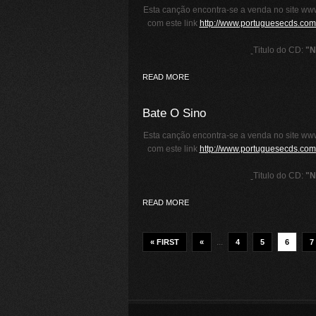
Esta canção encontra-se a venda no site www
com este link
http://www.portuguesecds.com/
Titulo do CD:
"N
READ MORE
Bate O Sino
Esta canção encontra-se a venda no site www
com este link
http://www.portuguesecds.com/
Titulo do CD:
"N
READ MORE
...
« FIRST
«
4
5
6
7