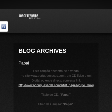
BLOG ARCHIVES
Papai
Esta canção encontra-se a venda
no site www.portuguesecds.com , em CD físico e em
Digital ou entre directo com este link
http://www.portuguesecds.com/artist_pages/jorge_ferreira/papai/pap
Titulo do CD:
"
Papai
"
Titulo da Canção:
"Papai
"