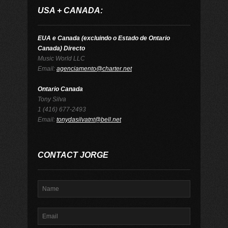
USA + CANADA:
EUA e Canada (excluindo o Estado de Ontario
Canada) Directo
Music World LLC
Email:
agenciamento@charter.net
Ontario Canada
Tony Silva
1 (416) 677-2493
Email:
tonydasilvatnt@bell.net
CONTACT JORGE