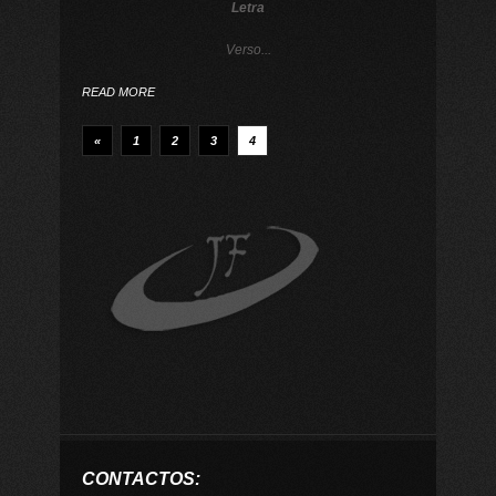
Letra
Verso...
READ MORE
«
1
2
3
4
CONTACTOS: