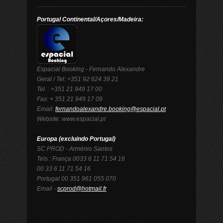
Portugal Continental/Açores/Madeira:
Espacial Booking - Fernando Alexandre
Geral / Tel: +351 92 624 39 21
Tel. : +351 21 949 17 00
Fax: + 351 21 949 17 09
Email:
fernandoalexandre.booking@espacial.pt
Website: www.espacial.pt
Europa (excluindo Portugal)
SC PROD - Arménio Santos
Tels : França 0033 6 11 71 54 16
00 33 6 11 71 54 16
Portugal 00 351 961 055 070
Email -
scprod@hotmail.fr