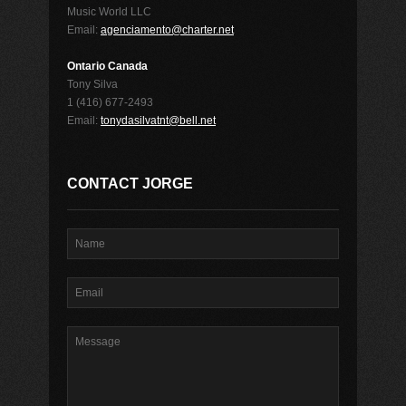
Music World LLC
Email:
agenciamento@charter.net
Ontario Canada
Tony Silva
1 (416) 677-2493
Email:
tonydasilvatnt@bell.net
CONTACT JORGE