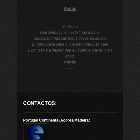
Refrão
——
3º. Verso
Que simpatia tem esta linda mulher
Suas gracinhas são meus doces eu aposto
É Portuguesa sabe o que um Português quer
E por isso é a mulher que eu quero e que eu mais
gosto
Refrão
——
CONTACTOS:
Portugal Continental/Açores/Madeira: