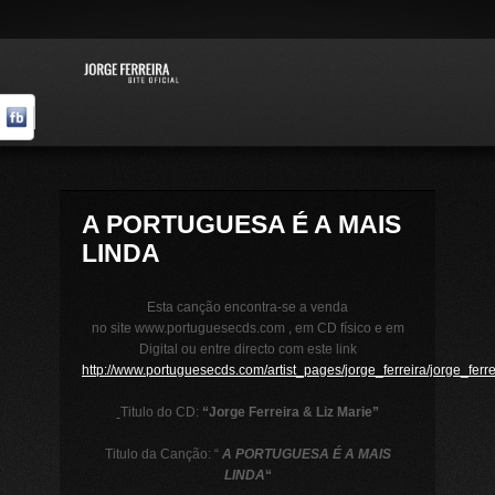
A PORTUGUESA É A MAIS
LINDA
Esta canção encontra-se a venda
no site www.portuguesecds.com , em CD físico e em
Digital ou entre directo com este link
http://www.portuguesecds.com/artist_pages/jorge_ferreira/jorge_ferre
Titulo do CD:
“
Jorge Ferreira & Liz Marie”
Titulo da Canção: “
A PORTUGUESA É A MAIS
LINDA
“