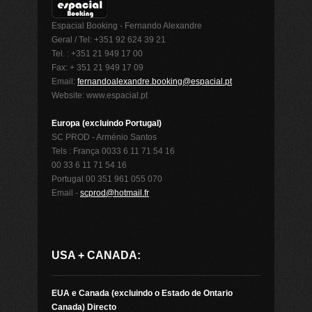
Espacial Booking - Fernando Alexandre
Geral / Tel: +351 92 624 39 21
Tel. : +351 21 949 17 00
Fax: + 351 21 949 17 09
Email:
fernandoalexandre.booking@espacial.pt
Website: www.espacial.pt
Europa (excluindo Portugal)
SC PROD - Arménio Santos
Tels : França 0033 6 11 71 54 16
00 33 6 11 71 54 16
Portugal 00 351 961 055 070
Email -
scprod@hotmail.fr
USA + CANADA:
EUA e Canada (excluindo o Estado de Ontario
Canada) Directo