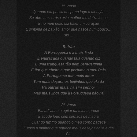
1º. Verso
Quando ela passa desperta logo a atenção
Se abre um sorriso esta mulher me deixa louco
E no meu peito faz bater um coração
E sintoma de paixão, amor que nasce num pouco…
Bis …
Refrão
A Portuguesa é a mais linda
É engraçada quando fala quando diz
É uma franqueza tão bem bem-feitinha
É flor que cheira e que perfuma o meu País
A Portuguesa tem mais amor
Tem mais doçura os beijinhos que ela dá
Há outras mais, há sim senhor
Mas mais linda que à Portuguesa não há
2º. Verso
Ela adivinha o agitar da minha prece
E acode logo com sorrisos de magia
Quando faz frio quando o meu corpo padece
É essa a mulher que aquece meus desejos noite e dia
… Bis …