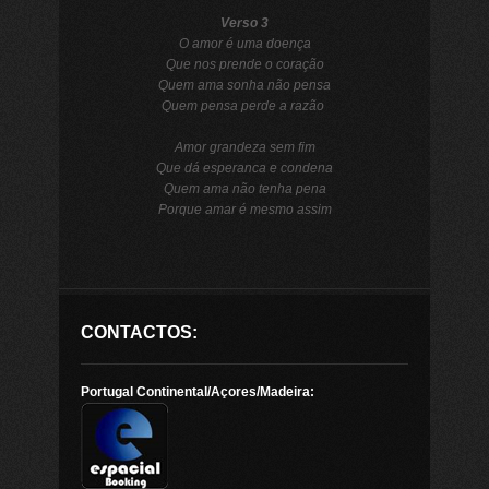
Verso 3
O amor é uma doença
Que nos prende o coração
Quem ama sonha não pensa
Quem pensa perde a razão
Amor grandeza sem fim
Que dá esperanca e condena
Quem ama não tenha pena
Porque amar é mesmo assim
CONTACTOS:
Portugal Continental/Açores/Madeira: