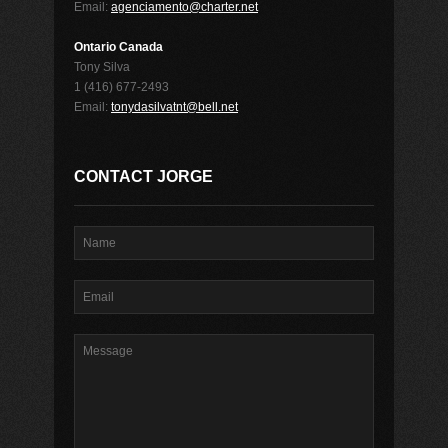
Email:
agenciamento@charter.net
Ontario Canada
Tony Silva
1 (416) 677-2493
Email:
tonydasilvatnt@bell.net
CONTACT JORGE