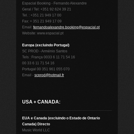
Espacial Booking - Fernando Alexandre
Geral / Tel: +351 92 624 39 21
Tel. : +351 21 949 17 00
Fax: + 351 21 949 17 09
Email:
fernandoalexandre.booking@espacial.pt
Website: www.espacial.pt
Europa (excluindo Portugal)
SC PROD - Arménio Santos
Tels : França 0033 6 11 71 54 16
00 33 6 11 71 54 16
Portugal 00 351 961 055 070
Email -
scprod@hotmail.fr
USA + CANADA:
EUA e Canada (excluindo o Estado de Ontario
Canada) Directo
Music World LLC