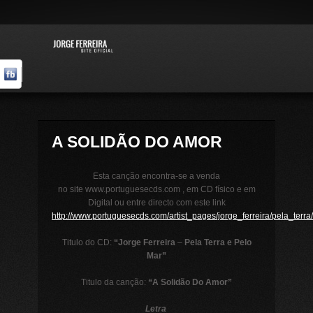
A SOLIDÃO DO AMOR
Esta canção encontra-se a venda
no site www.portuguesecds.com , em CD físico e em
Digital ou entre directo com este link
http://www.portuguesecds.com/artist_pages/jorge_ferreira/pela_terr
Titulo do CD:
“Jorge Ferreira
–
Pela Terra e Pelo
Mar”
Titulo da canção:
“A Solidão Do Amor”
Letra