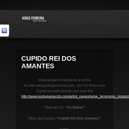
CUPIDO REI DOS
AMANTES
Esta canção encontra-se a venda
no site www.portuguesecds.com , em CD físico e em
Digital ou entre directo com este link
http://www.portuguesecds.com/artist_pages/jorge_ferreira/as_biatas
Titulo do CD:
“As Biatas”
Titulo da Canção:
“Cupido Rei Dos Amantes”