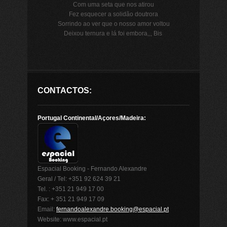
Com uma seta que nos atirou
Fez esquecer a solidão doutrora
Sorrindo ao ver que o nosso amor voltou
Deixou ternura e lá foi embora,,, Bis
CONTACTOS:
Portugal Continental/Açores/Madeira:
Espacial Booking - Fernando Alexandre
Geral / Tel: +351 92 624 39 21
Tel. : +351 21 949 17 00
Fax: + 351 21 949 17 09
Email:
fernandoalexandre.booking@espacial.pt
Website: www.espacial.pt