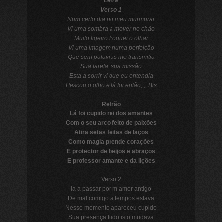
Letra
Verso 1
Num certo dia no meu murmurar
Vi uma sombra a mover no chão
Muito ligeiro troquei o olhar
Vi uma imagem numa perfeição
Que sem palavras me transmitia
Sua tarefa, sua missão
Esta a sorrir vi que eu entendia
Pescou o olho e lá foi então,,,, Bis
Refrão
Lá foi cupido rei dos amantes
Com o seu arco feito de paixões
Atira setas feitas de laços
Como magia prende corações
E protector de beijos e abraços
E professor amante e da lições
Verso 2
Ia a passar por m amor antigo
De mal comigo a tempos estava
Nesse momento apareceu cupido
Sua presença tudo isto mudava