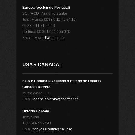
Europa (excluindo Portugal)
SC PROD - Arménio Santos
Tels : França 0033 6 11 71 54 16
00 33 6 11 71 54 16
Portugal 00 351 961 055 070
Email -
scprod@hotmail.fr
USA + CANADA:
EUA e Canada (excluindo o Estado de Ontario
Canada) Directo
Music World LLC
Email:
agenciamento@charter.net
Ontario Canada
Tony Silva
1 (416) 677-2493
Email:
tonydasilvatnt@bell.net