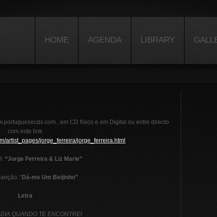
HOME
AGENDA
LIBRARY
GALL
.portuguesecds.com , em CD físico e em Digital ou entre directo
com este link
/artist_pages/jorge_ferreira/jorge_ferreira.html
D:
“
Jorge Ferreira & Liz Marie”
Canção: “
Dá-me Um Beijinho”
Letra
 DIA QUANDO TE ENCONTREI