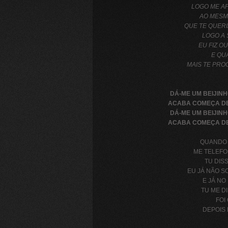
LOGO ME AP
AO MESM
QUE TE QUERI
LOGO A 
EU FIZ O
E QU
MAIS TE PRO
DÁ-ME UM BEIJINH
ACABA COMEÇA DE
DÁ-ME UM BEIJINH
ACABA COMEÇA DE
QUANDO 
ME TELEFO
TU DIS
EU JÁ NÃO S
E JÁ NO
TU ME D
FOI
DEPOIS 