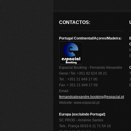
CONTACTOS:
Portugal Continental/Açores/Madeira:
O
Espacial Booking - Fernando Alexandre
Geral / Tel: +351 92 624 39 21
T
Tel. : +351 21 949 17 00
1
Fax: + 351 21 949 17 09
Email:
fernandoalexandre.booking@espacial.pt
Website: www.espacial.pt
Europa (excluindo Portugal)
SC PROD - Arménio Santos
Tels : França 0033 6 11 71 54 16