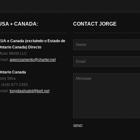
USA + CANADA:
CONTACT JORGE
EUA e Canada (excluindo o Estado de
ntario Canada) Directo
Music World LLC
Email:
agenciamento@charter.net
Ontario Canada
ony Silva
 (416) 677-2493
Email:
tonydasilvatnt@bell.net