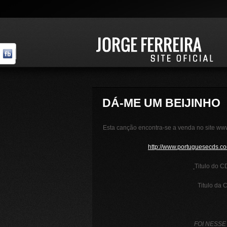
DÁ-ME UM BEIJINHO
Esta canção encontra-se a venda no site www
http://www.portuguesecds.com
Titulo do C
Titulo da 
FOI NESSE