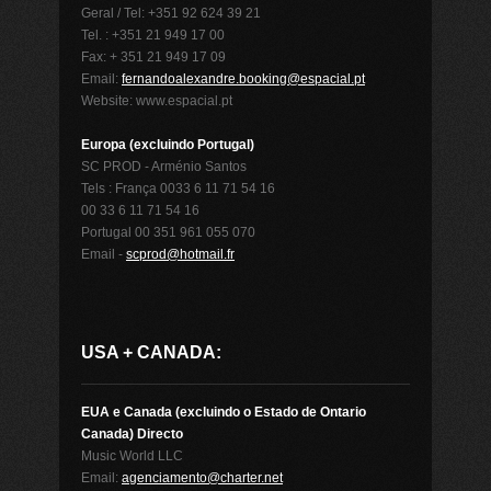
Geral / Tel: +351 92 624 39 21
Tel. : +351 21 949 17 00
Fax: + 351 21 949 17 09
Email:
fernandoalexandre.booking@espacial.pt
Website: www.espacial.pt
Europa (excluindo Portugal)
SC PROD - Arménio Santos
Tels : França 0033 6 11 71 54 16
00 33 6 11 71 54 16
Portugal 00 351 961 055 070
Email -
scprod@hotmail.fr
USA + CANADA:
EUA e Canada (excluindo o Estado de Ontario
Canada) Directo
Music World LLC
Email:
agenciamento@charter.net