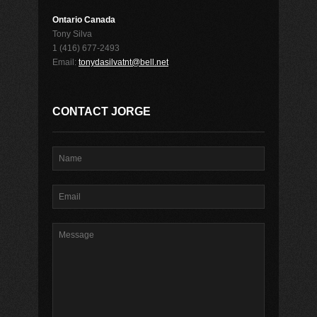
Ontario Canada
Tony Silva
1 (416) 677-2493
Email:
tonydasilvatnt@bell.net
CONTACT JORGE