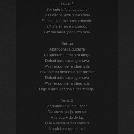
Verso 1
Ser fadista foi meu sonho
Mas não foi este o meu fado
Deus traçou-me outro caminho
Cheio de amor e carinho
Fez me andar por outro lado
Refrão
Abandonei a guitarra
Despedi-me e fui p’ra longe
Deixei tudo o que gostava
P’ra responder a chamada
Hoje o meu destino e ser monge
Deixei tudo o que gostava
P’ra responder a chamada
Hoje o meu destino e ser monge
Verso 2
As saudade que eu senti
Descreve-las já nem sei
Mas esta vida de luz
Que a verdade nos conduz
Mandei-a a que deixei