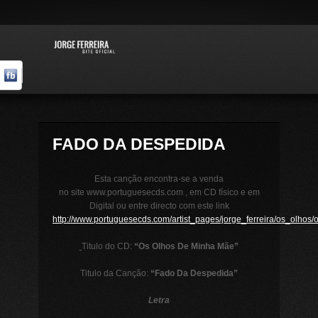
FADO DA DESPEDIDA
Esta canção encontra-se a venda
no site www.portuguesecds.com , em CD físico e em
Digital ou entre directo com este link
http://www.portuguesecds.com/artist_pages/jorge_ferreira/os_olhos/
Titulo do CD:
“Os Olhos De Minha Mãe”
Titulo da Canção:
“Fado Da Despedida”
Letra