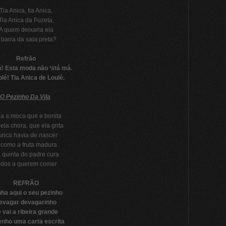
Tia Anica, tia Anica,
Tia Anica da Fuzeta,
A quem deixaria ela
 barra da saia preta?
Refrão
lá! Esta moda não ‘stá má.
olé! Tia Anica de Loulé.
O Pezinho Da Vila
a a moca que e bonita
ela chora, que ela grita
unca havia de nascer
 como a fruta madura
 quinta do padre cura
odos a querem comer
REFRÃO
ha aqui o seu pezinho
evagar devagarinho
 vai a ribeira grande
enho uma carta escrita