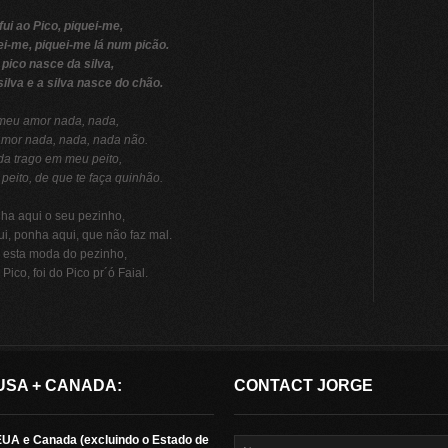
fui ao Pico, piquei-me,
ei-me, piquei-me lá num picão.
 pico nasce da silva,
ilva e a silva nasce do chão.
meu amor nada, nada,
mor nada, nada, nada não.
a trago em meu peito,
peito, de que te faça quinhão.
ha aqui o seu pezinho,
i, ponha aqui, que não faz mal.
 esta moda do pezinho,
 Pico, foi do Pico pr´ó Faial.
USA + CANADA:
CONTACT JORGE
EUA e Canada (excluindo o Estado de