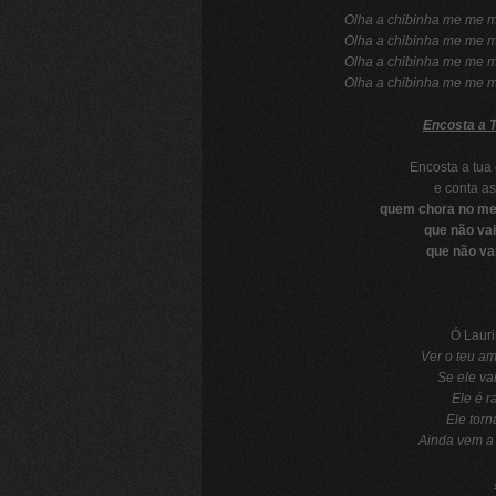
Olha a chibinha me me m
Olha a chibinha me me m
Olha a chibinha me me m
Olha a chibinha me me m
Encosta a 
Encosta a tua
e conta a
quem chora no me
que não va
que não va
Ó Lauri
Ver o teu amo
Se ele vai
Ele é ra
Ele torna
Ainda vem a t