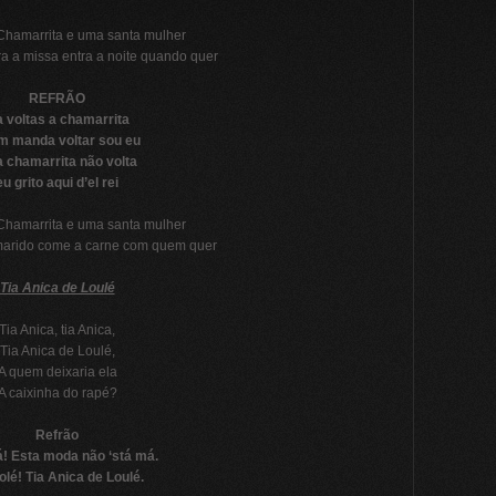
Chamarrita e uma santa mulher
a a missa entra a noite quando quer
REFRÃO
 voltas a chamarrita
m manda voltar sou eu
a chamarrita não volta
eu grito aqui d’el rei
Chamarrita e uma santa mulher
marido come a carne com quem quer
Tia Anica de Loulé
Tia Anica, tia Anica,
Tia Anica de Loulé,
A quem deixaria ela
A caixinha do rapé?
Refrão
lá! Esta moda não ‘stá má.
 olé! Tia Anica de Loulé.