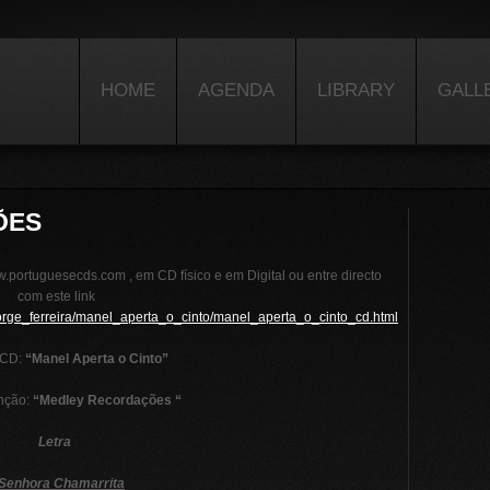
HOME
AGENDA
LIBRARY
GALL
ÕES
.portuguesecds.com , em CD físico e em Digital ou entre directo
com este link
jorge_ferreira/manel_aperta_o_cinto/manel_aperta_o_cinto_cd.html
o CD:
“Manel Aperta o Cinto”
nção:
“Medley Recordações “
Letra
Senhora Chamarrita