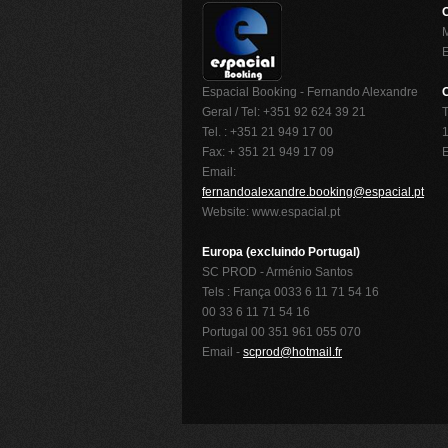
O
Espacial Booking - Fernando Alexandre
Geral / Tel: +351 92 624 39 21
T
Tel. : +351 21 949 17 00
1
Fax: + 351 21 949 17 09
Email:
fernandoalexandre.booking@espacial.pt
Website: www.espacial.pt
Europa (excluindo Portugal)
SC PROD - Arménio Santos
Tels : França 0033 6 11 71 54 16
00 33 6 11 71 54 16
Portugal 00 351 961 055 070
Email -
scprod@hotmail.fr