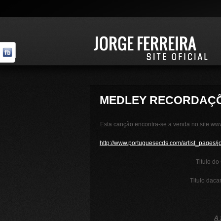
MEDLEY RECORDAÇ
Esta canção encontra-se a venda no site www
http://www.portuguesecds.com/artist_pages/
Titulo d
Titulo daca
A 