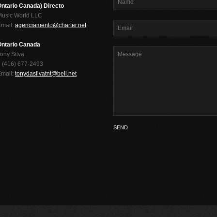
ntario Canada) Directo
Music World LLC
Email:
agenciamento@charter.net
Ontario Canada
ony Silva
 (416) 677-2493
Email:
tonydasilvatnt@bell.net