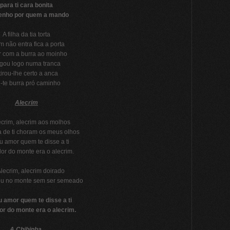
para ti cara bonita
tenho por quem a mando
A filha da tia torta
 não entra fica a porta
er com a burra ao moinho
gou logo numa tranca
tirou-lhe certo a anca
i-te burra pró caminho
Alecrim
im, alecrim aos molhos
 de ti choram os meus olhos
u amor quem te disse a ti
lor do monte era o alecrim.
crim, alecrim doirado
u no monte sem ser semeado
 amor quem te disse a ti
lor do monte era o alecrim.
A Chibinha