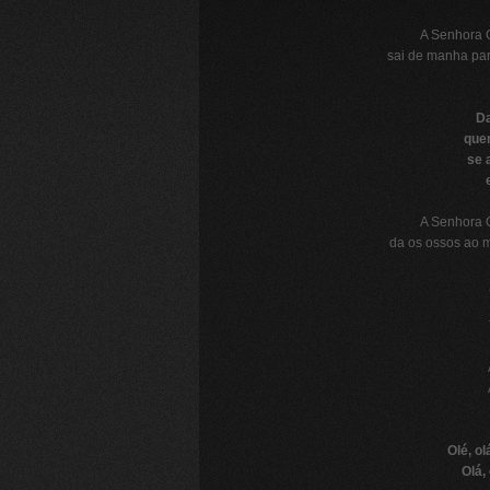
A Senhora 
sai de manha par
Da
que
se 
A Senhora 
da os ossos ao 
Olé, o
Olá,