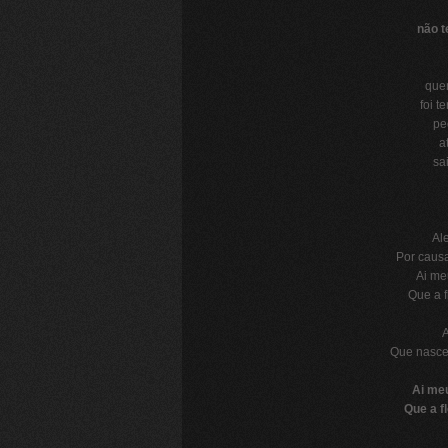
não 
quem
foi t
pe
a
sa
Alecr
Por causa
Ai me
Que a f
Ale
Que nasce
Ai meu
Que a f