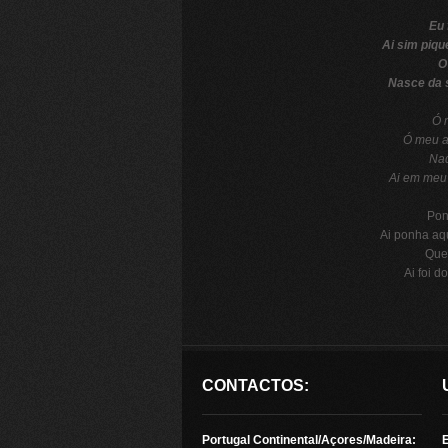
Eu 
Ai sim piqu
O
Nasce da s
Ó 
Ó meu a
Nad
Ai em meu 
Pon
Ai ponha aqu
Que
Ai foi do
CONTACTOS:
Portugal Continental/Açores/Madeira: