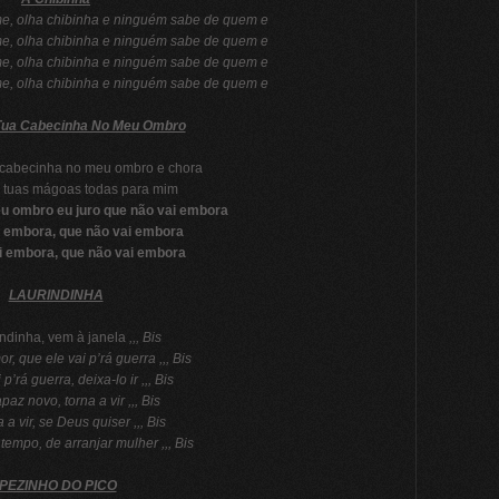
e, olha chibinha e ninguém sabe de quem e
e, olha chibinha e ninguém sabe de quem e
e, olha chibinha e ninguém sabe de quem e
e, olha chibinha e ninguém sabe de quem e
Tua Cabecinha No Meu Ombro
 cabecinha no meu ombro e chora
s tuas mágoas todas para mim
u ombro eu juro que não vai embora
i embora, que não vai embora
i embora, que não vai embora
LAURINDINHA
ndinha, vem à janela
,,, Bis
r, que ele vai p’rá guerra ,,, Bis
 p’rá guerra, deixa-lo ir ,,, Bis
paz novo, torna a vir ,,, Bis
 a vir, se Deus quiser ,,, Bis
empo, de arranjar mulher ,,, Bis
PEZINHO DO PICO