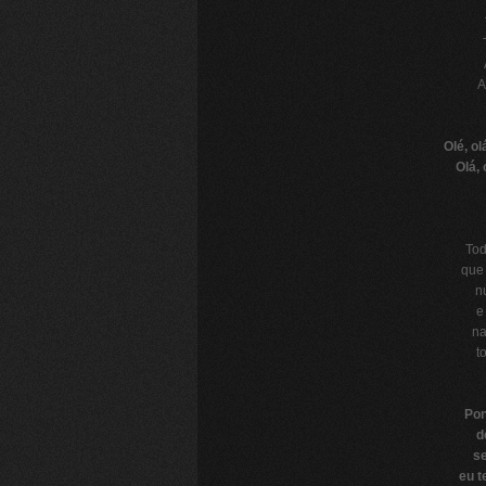
A
Olé, o
Olá, 
Tod
que 
n
e
na
t
Pon
d
se
eu t