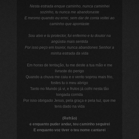
Nesta estrada enque caminho, nunca caminhei
sozinho, tu nunca me abandonaste
E mesmo quando eu errei, sem dar de conta voltei ao
caminho que apontaste
Sou alvo e tu protector, fui enfermo e tu doutor na
angústia mais sentida
Por isso peço em louvor, nunca abandones Senhor a
minha estrada da vida
Em horas de tentação, tu me deste a tua mão e me
livraste do perigo
Quando a chuva me caiu e o vento soprou mais frio,
fostes tu o meu abrigo
Tanto no Mundo já vi, e frutos já colhi nesta tão
longada corrida
Por isso obrigado Jesus, pela graça e pela luz, que me
tens dado na vida
(Refrão)
e enquanto puder andar, teu caminho seguirei
E enquanto voz tiver o teu nome cantarei