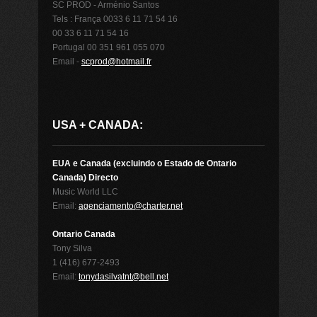
SC PROD - Arménio Santos
Tels : França 0033 6 11 71 54 16
00 33 6 11 71 54 16
Portugal 00 351 961 055 070
Email -
scprod@hotmail.fr
USA + CANADA:
EUA e Canada (excluindo o Estado de Ontario
Canada) Directo
Music World LLC
Email:
agenciamento@charter.net
Ontario Canada
Tony Silva
1 (416) 677-2493
Email:
tonydasilvatnt@bell.net