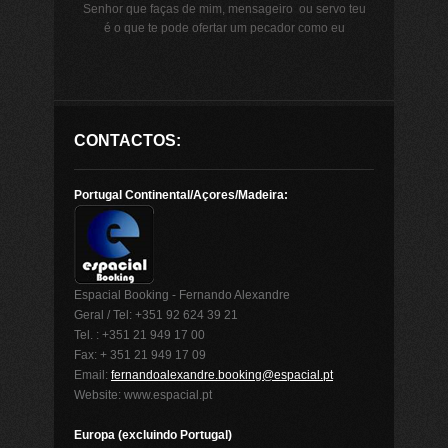
Senhor que faças de mim, mensageiro ou servo teu
é o que te pode ofertar um pecador como eu
CONTACTOS:
Portugal Continental/Açores/Madeira:
Espacial Booking - Fernando Alexandre
Geral / Tel: +351 92 624 39 21
Tel. : +351 21 949 17 00
Fax: + 351 21 949 17 09
Email:
fernandoalexandre.booking@espacial.pt
Website: www.espacial.pt
Europa (excluindo Portugal)