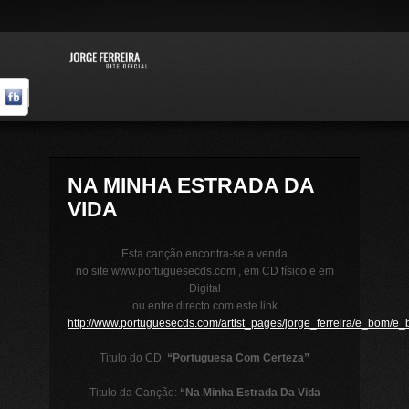
NA MINHA ESTRADA DA
VIDA
Esta canção encontra-se a venda
no site www.portuguesecds.com , em CD físico e em
Digital
ou entre directo com este link
http://www.portuguesecds.com/artist_pages/jorge_ferreira/e_bom/e
Titulo do CD:
“Portuguesa Com Certeza”
Titulo da Canção:
“
Na Minha Estrada Da Vida