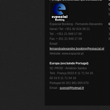
O
Espacial Booking - Fernando Alexandre
Geral / Tel: +351 92 624 39 21
T
Tel. : +351 21 949 17 00
1
Fax: + 351 21 949 17 09
Email:
fernandoalexandre.booking@espacial.pt
Website: www.espacial.pt
Europa (excluindo Portugal)
SC PROD - Arménio Santos
Tels : França 0033 6 11 71 54 16
00 33 6 11 71 54 16
Portugal 00 351 961 055 070
Email -
scprod@hotmail.fr