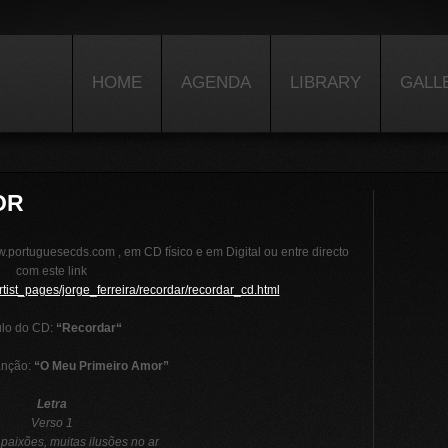
HOME
AGENDA
LIBRARY
GALL
OR
.portuguesecds.com , em CD físico e em Digital ou entre directo
com este link
tist_pages/jorge_ferreira/recordar/recordar_cd.html
ulo do CD:
“
Recordar
“
anção:
“O Meu Primeiro Amor”
Letra
Verso 1
paixões, muitas ilusões no ar