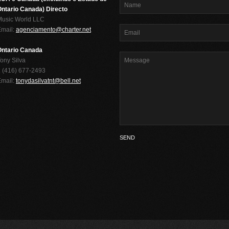
ntario Canada) Directo
Music World LLC
Email:
agenciamento@charter.net
Ontario Canada
ony Silva
 (416) 677-2493
Email:
tonydasilvatnt@bell.net