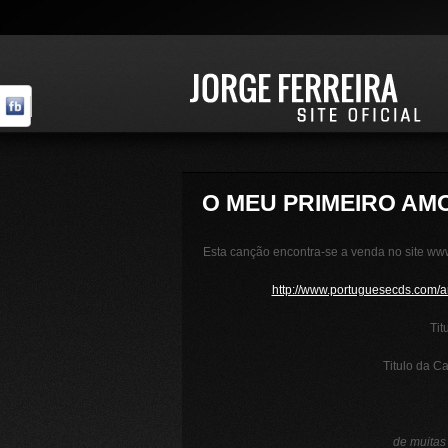
O MEU PRIMEIRO AM
Esta canção encontra-se a venda no site www
http://www.portuguesecds.com/ar
Tit
Titulo da C
de muitas 