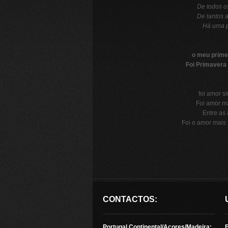
De todos os
De tantos a
Há uma p
o meu primei
Foi Primavera
foi amor s
Foi amor ma
Entre as 
Foi o amor mais 
CONTACTOS:
Portugal Continental/Açores/Madeira: