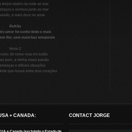
 beijos dados na noite ao luar
braços e sorrisos junto ao mar
aixão, a mais doce no amar
Refrão
ro amor foi sonho lindo e mais
 em flor, sem manchas temporais
Verso 2
incero, foi como rosa em botão
is puro, a minha maior paixão
ameaças e difíceis situações
forte que houve entre dois corações
USA + CANADA:
CONTACT JORGE
EUA e Canada (excluindo o Estado de