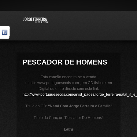
PESCADOR DE HOMENS
Esta canção encontra-se a venda
no site www.portuguesecds.com , em CD físico e em
Digital ou entre directo com este link
http://www.portuguesecds.com/artist_pages/jorge_ferreira/natal_jf_e
Titulo do CD:
“Natal Com Jorge Ferreira e Familia”
Titulo da Canção: “Pescador De Homens
“
Letra