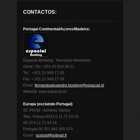
CONTACTOS:
Portugal Continental/Açores/Madeira:
Espacial Booking - Fernando Alexandre
Geral / Tel: +351 92 624 39 21
Tel. : +351 21 949 17 00
Fax: + 351 21 949 17 09
Email:
fernandoalexandre.booking@espacial.pt
Website: www.espacial.pt
Europa (excluindo Portugal)
SC PROD - Arménio Santos
Tels : França 0033 6 11 71 54 16
00 33 6 11 71 54 16
Portugal 00 351 961 055 070
Email -
scprod@hotmail.fr