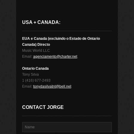
USA + CANADA:
EUA e Canada (excluindo o Estado de Ontario
Canada) Directo
Music World LLC
Email:
agenciamento@charter.net
Ontario Canada
Tony Silva
1 (416) 677-2493
Email:
tonydasilvatnt@bell.net
CONTACT JORGE