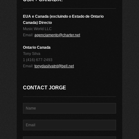
EUA e Canada (excluindo o Estado de Ontario
Canada) Directo
Music World LLC
Email:
agenciamento@charter.net
Ontario Canada
Tony Silva
1 (416) 677-2493
Email:
tonydasilvatnt@bell.net
CONTACT JORGE