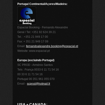
Portugal Continental/Açores/Madeira:
Espacial Booking - Fernando Alexandre
Geral / Tel: +351 92 624 39 21
Tel. : +351 21 949 17 00
Fax: + 351 21 949 17 09
Email:
fernandoalexandre.booking@espacial.pt
Website: www.espacial.pt
Europa (excluindo Portugal)
SC PROD - Arménio Santos
Tels : França 0033 6 11 71 54 16
00 33 6 11 71 54 16
Portugal 00 351 961 055 070
Email -
scprod@hotmail.fr
USA + CANADA: