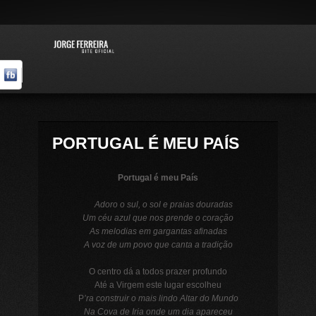
PORTUGAL É MEU PAÍS
Portugal é meu País
Adoro o sul, o sol e praias douradas
Um céu azul que nos prende o coração
As melodias em gargantas afinadas
A voz de um povo que canta a tradição
O centro dá a todos prazer profundo
Até a Virgem este lugar escolheu
P
’
ra construir o mais lindo Altar do Mundo
Na Cova de Iria onde um dia apareceu