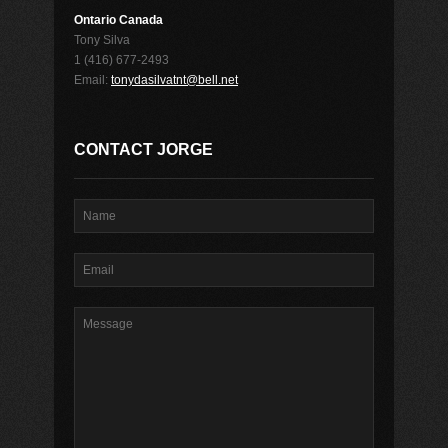
Ontario Canada
Tony Silva
1 (416) 677-2493
Email:
tonydasilvatnt@bell.net
CONTACT JORGE