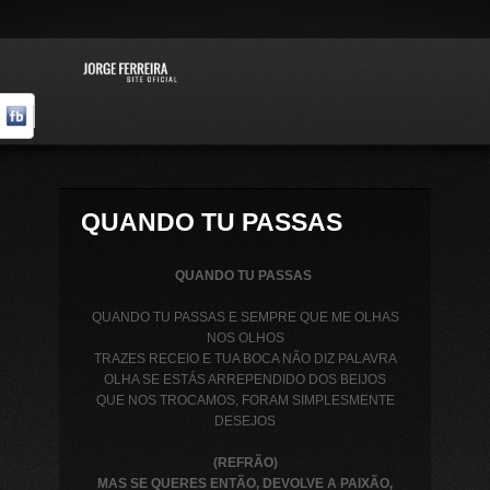
QUANDO TU PASSAS
QUANDO TU PASSAS
QUANDO TU PASSAS E SEMPRE QUE ME OLHAS
NOS OLHOS
TRAZES RECEIO E TUA BOCA NÃO DIZ PALAVRA
OLHA SE ESTÁS ARREPENDIDO DOS BEIJOS
QUE NOS TROCAMOS, FORAM SIMPLESMENTE
DESEJOS
(REFRÃO)
MAS SE QUERES ENTÃO, DEVOLVE A PAIXÃO,