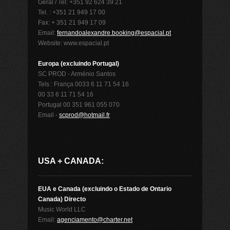
Geral / Tel: +351 92 624 39 21
Tel. : +351 21 949 17 00
Fax: + 351 21 949 17 09
Email:
fernandoalexandre.booking@espacial.pt
Website: www.espacial.pt
Europa (excluindo Portugal)
SC PROD - Arménio Santos
Tels : França 0033 6 11 71 54 16
00 33 6 11 71 54 16
Portugal 00 351 961 055 070
Email -
scprod@hotmail.fr
USA + CANADA:
EUA e Canada (excluindo o Estado de Ontario
Canada) Directo
Music World LLC
Email:
agenciamento@charter.net