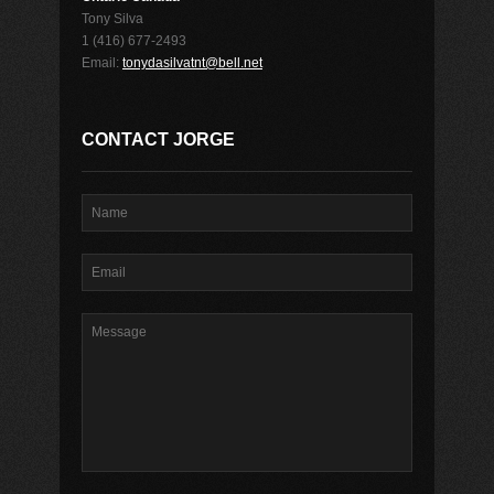
Tony Silva
1 (416) 677-2493
Email:
tonydasilvatnt@bell.net
CONTACT JORGE