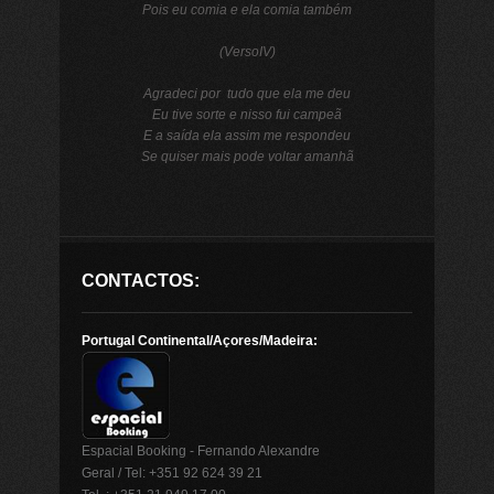
Pois eu comia e ela comia também
(VersoIV)
Agradeci por tudo que ela me deu
Eu tive sorte e nisso fui campeã
E a saída ela assim me respondeu
Se quiser mais pode voltar amanhã
CONTACTOS:
Portugal Continental/Açores/Madeira:
Espacial Booking - Fernando Alexandre
Geral / Tel: +351 92 624 39 21