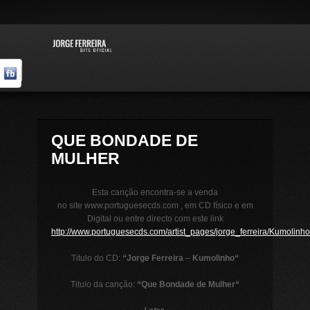
QUE BONDADE DE
MULHER
Esta canção encontra-se a venda
no site www.portuguesecds.com , em CD físico e em
Digital ou entre directo com este link
http://www.portuguesecds.com/artist_pages/jorge_ferreira/Kumolinh
Titulo do CD:
“Jorge Ferreira
–
Kumolinho
“
Titulo da canção:
“
Que Bondade de Mulher
“