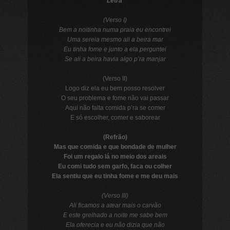
Letra
(Verso I)
Bem a noitinha numa praia eu encontrei
Uma sereia mesmo ali a beira mar
Eu tinha fome e junto a ela perguntei
Se ali a beira havia algo p’ra manjar
(Verso II)
Logo diz ela eu bem posso resolver
O seu problema e fome não vai passar
Aqui não falta comida p’ra se comer
E só escolher, comer e saborear
(Refrão)
Mas que comida e que bondade de mulher
Foi um regalo lá no meio dos areais
Eu comi tudo sem garfo, faca ou colher
Ela sentiu que eu tinha fome e me deu mais
(Verso III)
Ali ficamos a atear mais o carvão
E este grelhado a noite me sabe bem
Ela oferecia e eu não dizia que não