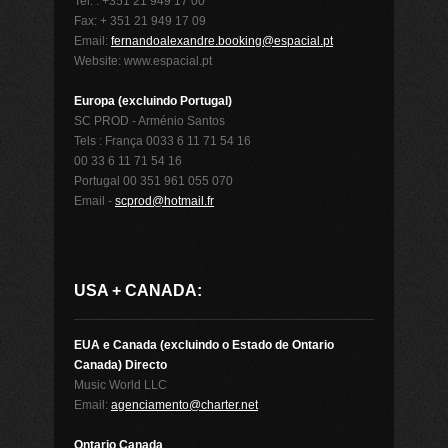
Tel. : +351 21 949 17 00
Fax: + 351 21 949 17 09
Email:
fernandoalexandre.booking@espacial.pt
Website: www.espacial.pt
Europa (excluindo Portugal)
SC PROD - Arménio Santos
Tels : França 0033 6 11 71 54 16
00 33 6 11 71 54 16
Portugal 00 351 961 055 070
Email -
scprod@hotmail.fr
USA + CANADA:
EUA e Canada (excluindo o Estado de Ontario
Canada) Directo
Music World LLC
Email:
agenciamento@charter.net
Ontario Canada