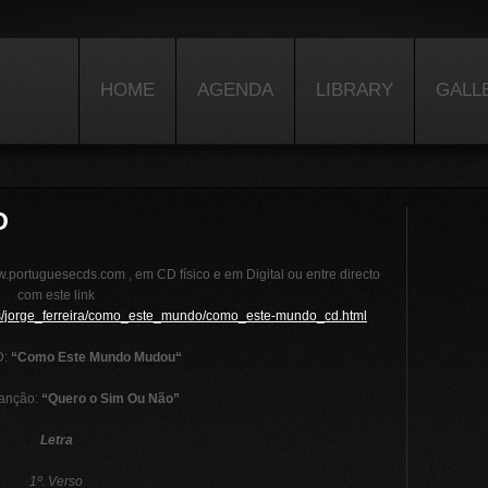
HOME
AGENDA
LIBRARY
GALL
O
.portuguesecds.com , em CD físico e em Digital ou entre directo
com este link
es/jorge_ferreira/como_este_mundo/como_este-mundo_cd.html
D:
“
Como Este Mundo Mudou
“
Canção:
“Quero o Sim Ou Não”
Letra
1º. Verso