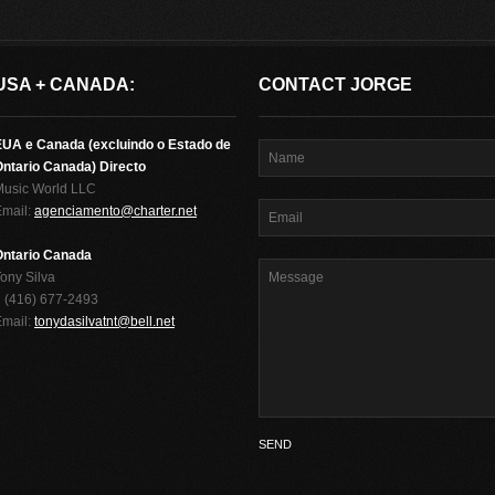
USA + CANADA:
CONTACT JORGE
EUA e Canada (excluindo o Estado de
ntario Canada) Directo
Music World LLC
Email:
agenciamento@charter.net
Ontario Canada
ony Silva
 (416) 677-2493
Email:
tonydasilvatnt@bell.net