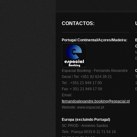
CONTACTOS:
Portugal Continental/Açores/Madeira:
O
Espacial Booking - Fernando Alexandre
Geral / Tel: +351 92 624 39 21
T
Tel. : +351 21 949 17 00
1
Fax: + 351 21 949 17 09
Email:
fernandoalexandre.booking@espacial.pt
Website: www.espacial.pt
Europa (excluindo Portugal)
SC PROD - Arménio Santos
Tels : França 0033 6 11 71 54 16