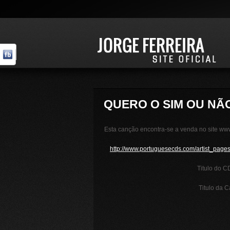
QUERO O SIM OU NÃ
Esta canção encontra-se a venda no site www
http://www.portuguesecds.com/artist_pag
Titulo do C
Titulo da 