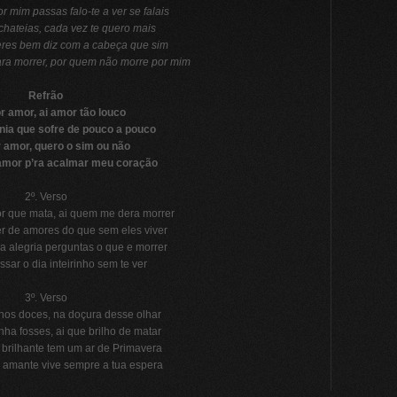
 mim passas falo-te a ver se falais
 chateias, cada vez te quero mais
res bem diz com a cabeça que sim
ra morrer, por quem não morre por mim
Refrão
r amor, ai amor tão louco
nia que sofre de pouco a pouco
 amor, quero o sim ou não
amor p’ra acalmar meu coração
2º. Verso
r que mata, ai quem me dera morrer
r de amores do que sem eles viver
 alegria perguntas o que e morrer
ssar o dia inteirinho sem te ver
3º. Verso
hos doces, na doçura desse olhar
nha fosses, ai que brilho de matar
 brilhante tem um ar de Primavera
 amante vive sempre a tua espera