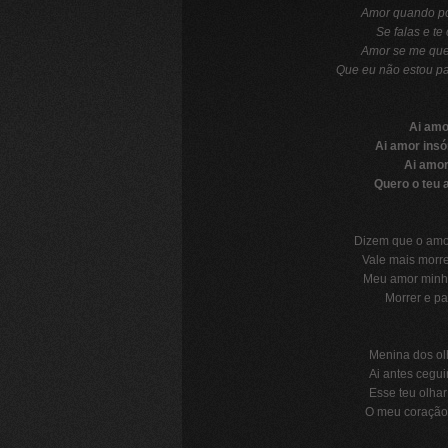
Amor quando por
Se falas e te
Amor se me que
Que eu não estou pa
Ai amo
Ai amor insó
Ai amor
Quero o teu 
Dizem que o amo
Vale mais morre
Meu amor minha
Morrer e pa
Menina dos ol
Ai antes cegui
Esse teu olhar
O meu coração