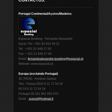
CONTACTOS:
Portugal Continental/Açores/Madeira:
Espacial Booking - Fernando Alexandre
Geral / Tel: +351 92 624 39 21
Tel. : +351 21 949 17 00
Fax: + 351 21 949 17 09
Email:
fernandoalexandre.booking@espacial.pt
Website: www.espacial.pt
Europa (excluindo Portugal)
SC PROD - Arménio Santos
Tels : França 0033 6 11 71 54 16
00 33 6 11 71 54 16
Portugal 00 351 961 055 070
Email -
scprod@hotmail.fr