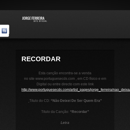
RECORDAR
Esta canção encontra-se a venda
no site www.portuguesecds.com , em CD físico e em
Digital ou entre directo com este link
http://www.portuguesecds.com/artist_pages/jorge_ferreira/nao_deix
Titulo do CD:
“Não Deixei De Ser Quem Era”
Titulo da Canção:
“Recordar”
Letra