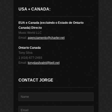
USA + CANADA:
EUA e Canada (excluindo o Estado de Ontario
Canada) Directo
Music World LLC
Email:
agenciamento@charter.net
Ontario Canada
Tony Silva
1 (416) 677-2493
Email:
tonydasilvatnt@bell.net
CONTACT JORGE