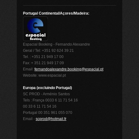
Portugal Continental/Açores/Madeira:
Espacial Booking - Fernando Alexandre
Geral / Tel: +351 92 624 39 21
Tel. : +351 21 949 17 00
Fax: + 351 21 949 17 09
Email:
fernandoalexandre.booking@espacial.pt
Website: www.espacial.pt
Europa (excluindo Portugal)
SC PROD - Arménio Santos
Tels : França 0033 6 11 71 54 16
00 33 6 11 71 54 16
Portugal 00 351 961 055 070
Email -
scprod@hotmail.fr