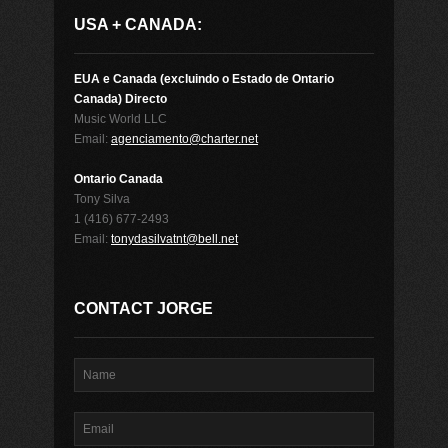
USA + CANADA:
EUA e Canada (excluindo o Estado de Ontario
Canada) Directo
Music World LLC
Email:
agenciamento@charter.net
Ontario Canada
Tony Silva
1 (416) 677-2493
Email:
tonydasilvatnt@bell.net
CONTACT JORGE