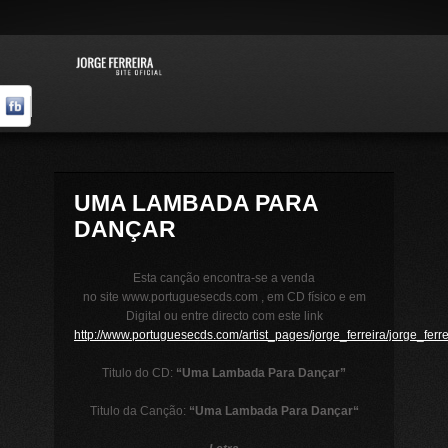
UMA LAMBADA PARA
DANÇAR
Esta canção encontra-se a venda
no site www.portuguesecds.com , em CD físico e em
Digital ou entre directo com este link
http://www.portuguesecds.com/artist_pages/jorge_ferreira/jorge_ferre
Titulo do CD:
“Uma Lambada Para Dançar”
Titulo da Canção:
“
Uma Lambada Para Dançar
“