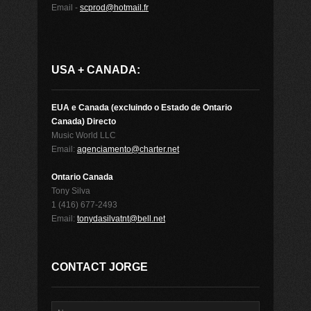
Email -
scprod@hotmail.fr
USA + CANADA:
EUA e Canada (excluindo o Estado de Ontario
Canada) Directo
Music World LLC
Email:
agenciamento@charter.net
Ontario Canada
Tony Silva
1 (416) 677-2493
Email:
tonydasilvatnt@bell.net
CONTACT JORGE