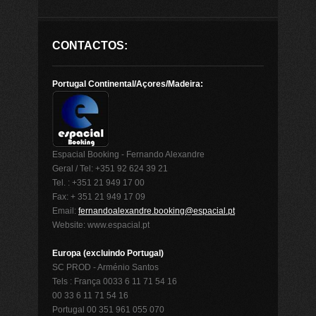
CONTACTOS:
Portugal Continental/Açores/Madeira:
Espacial Booking - Fernando Alexandre
Geral / Tel: +351 92 624 39 21
Tel. : +351 21 949 17 00
Fax: + 351 21 949 17 09
Email:
fernandoalexandre.booking@espacial.pt
Website: www.espacial.pt
Europa (excluindo Portugal)
SC PROD - Arménio Santos
Tels : França 0033 6 11 71 54 16
00 33 6 11 71 54 16
Portugal 00 351 961 055 070