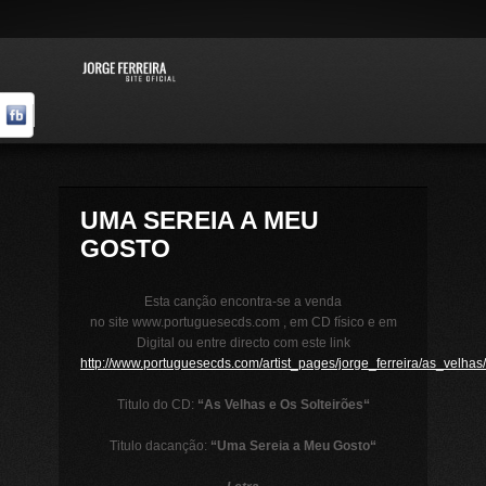
UMA SEREIA A MEU
GOSTO
Esta canção encontra-se a venda
no site www.portuguesecds.com , em CD físico e em
Digital ou entre directo com este link
http://www.portuguesecds.com/artist_pages/jorge_ferreira/as_velhas
Titulo do CD:
“
As Velhas e Os Solteir
õ
es
“
Titulo dacanção:
“
Uma Sereia a Meu Gosto
“