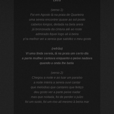
Letra
(verso 1)
Foi em Agosto lá na praia de Quarteira
uma sereia encontrei quase ao sol posto
cabelos longos, deitada na bela areia
já bronzeada da cintura até ao rosto
admirado fiquei logo ali à beira
p’ra melhor ver a sereia que satisfez o meu gosto
(refrão)
Vi uma linda sereia, lá na praia um certo dia
a parte mulher cantava enquanto o peixe nadava
quando a onda lhe batia
(verso 2)
Chegou a noite e ao luar um paraíso
a noite inteira a sereia ouvi cantar
que melodias que cantares que feitiço
deu gosto ver a parte peixe nadar
mas que noitada, foi de perder o juízo
foi um susto, foi um riso ali mesmo à beira mar