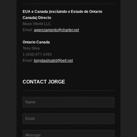
EUA e Canada (excluindo o Estado de Ontario
Canada) Directo
Music World LLC
Email:
agenciamento@charter.net
Ontario Canada
Tony Silva
1 (416) 677-2493
Email:
tonydasilvatnt@bell.net
CONTACT JORGE