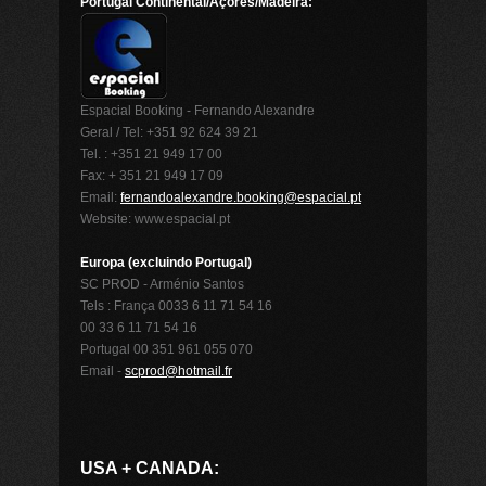
Portugal Continental/Açores/Madeira:
Espacial Booking - Fernando Alexandre
Geral / Tel: +351 92 624 39 21
Tel. : +351 21 949 17 00
Fax: + 351 21 949 17 09
Email:
fernandoalexandre.booking@espacial.pt
Website: www.espacial.pt
Europa (excluindo Portugal)
SC PROD - Arménio Santos
Tels : França 0033 6 11 71 54 16
00 33 6 11 71 54 16
Portugal 00 351 961 055 070
Email -
scprod@hotmail.fr
USA + CANADA: