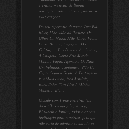
e grupos musicais de língua
portuguesa que cantam e gravam as
suas canções.
Do seu repertório destaco: Viva Fall
River, Mãe, Mãe Já Partiste, Os
Olhos Da Minha Mãe, Carro Preto,
Carro Branco, Caminhos Da
Califórnia, Era Pouco e Acabou-se,
A Chupeta, Como Este Mundo
Mudou, Papai, Açoriano De Raiz,
Um Velhinho Caminhava, Não Há
Gente Como a Gente, A Portuguesa
É a Mais Linda, Nos Arraiais,
Kumolinho, Tiro Liro A Minha
Maneira, Etc…
Casado com Ivone Ferreira, tem
duas filhas e um filho, Alison,
Elizabeth e Jordan, todos eles com
inclinação para a música, pelo que
não seria de admirar se um dia os
virmos todos juntos num grande