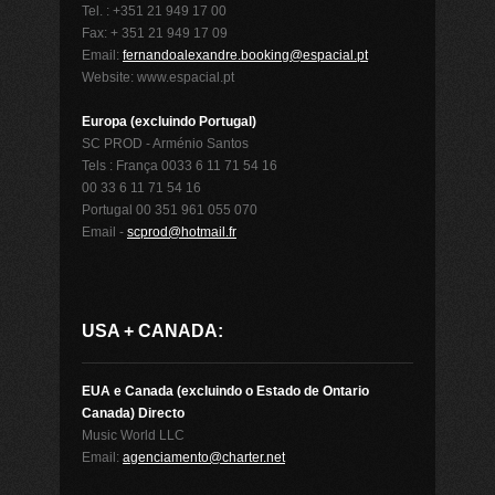
Tel. : +351 21 949 17 00
Fax: + 351 21 949 17 09
Email:
fernandoalexandre.booking@espacial.pt
Website: www.espacial.pt
Europa (excluindo Portugal)
SC PROD - Arménio Santos
Tels : França 0033 6 11 71 54 16
00 33 6 11 71 54 16
Portugal 00 351 961 055 070
Email -
scprod@hotmail.fr
USA + CANADA:
EUA e Canada (excluindo o Estado de Ontario
Canada) Directo
Music World LLC
Email:
agenciamento@charter.net