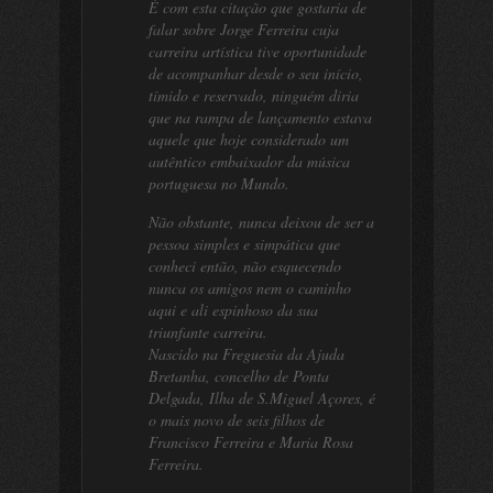
É com esta citação que gostaria de
falar sobre Jorge Ferreira cuja
carreira artística tive oportunidade
de acompanhar desde o seu início,
tímido e reservado, ninguém diria
que na rampa de lançamento estava
aquele que hoje considerado um
autêntico embaixador da música
portuguesa no Mundo.
Não obstante, nunca deixou de ser a
pessoa simples e simpática que
conheci então, não esquecendo
nunca os amigos nem o caminho
aqui e ali espinhoso da sua
triunfante carreira.
Nascido na Freguesia da Ajuda
Bretanha, concelho de Ponta
Delgada, Ilha de S.Miguel Açores, é
o mais novo de seis filhos de
Francisco Ferreira e Maria Rosa
Ferreira.