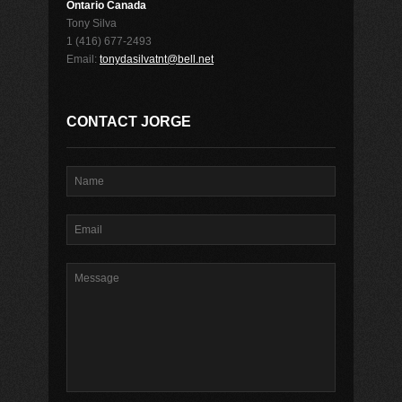
Ontario Canada
Tony Silva
1 (416) 677-2493
Email:
tonydasilvatnt@bell.net
CONTACT JORGE