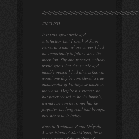
/////////////////////////////////////////////////////////////////////////////
ENGLISH
It is with great pride and
satisfaction that I speak of Jorge
Ferreira, a man whose career I had
the opportunity to follow since its
inception. Shy and reserved, nobody
would guess that this simple and
humble person I had always known,
would one day be considered a true
ambassador of Portuguese music in
the world. Despite his success, he
has never ceased to be the humble,
friendly person he is, nor has he
forgotten the long road that brought
him where he is today.
Born in Bretanha, Ponta Delgada,
Azores island of São Miguel, he is
the youngest of six children of