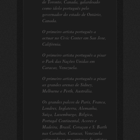
de Toronto, Canada, galardoado
como ídolo português pelo
governador do estado de Ontário,
Canada.
O primeiro artista português a
actuar no Civic Center em San Jose,
Califórnia.
O primeiro artista português a pisar
o Park das Nações Unidas em
Caracas, Venezuela.
O primeiro artista português a pisar
as grandes arenas de Sidney,
Melburne e Perth, Austrália.
Os grandes palcos de Paris, Franca,
Londres, Inglaterra, Alemanha,
Suíça, Luxemburgo, Bélgica,
Portugal Continental, Acores e
Madeira, Brasil, Coraçau e S. Barth
nas Caraíbas, Caracas, Venezuela
estimando-se em centenas de artistas