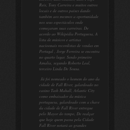
Reis, Tony Carreira e muitos outros
locais e de outros países dando
também aos mesmos a oportunidade
nos seus espectáculos onde
começaram suas carreiras. De
acordo ao Wikipédia Portuguesa, A
lista de músicos e artistas
nacioonais recordistas de vendas em
Portugal , Jorge Ferreira se encontra
no quarto lugar. Sendo primeiro
Amalia, segundo Roberto Leal,
terceiro Linda De Sousa.
Já foi nomeado o homem do ano da
cidade de Fall River, galardoado no
casino Tash Mahall, Atlantic City
como embaixador da música
portuguesa, galardoado com a chave
da cidade de Fall River entregue
pelo Mayor do tempo, De realçar
que hoje quem passa pela Cidade
Fall River notará as grandes