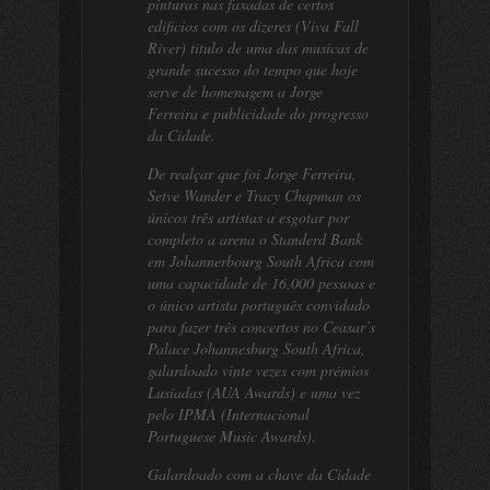
pinturas nas faxadas de certos
edificios com os dizeres (Viva Fall
River) titulo de uma das musicas de
grande sucesso do tempo que hoje
serve de homenagem a Jorge
Ferreira e publicidade do progresso
da Cidade.
De realçar que foi Jorge Ferreira,
Setve Wander e Tracy Chapman os
únicos três artistas a esgotar por
completo a arena o Standerd Bank
em Johannerbourg South Africa com
uma capacidade de 16,000 pessoas e
o único artista português convidado
para fazer três concertos no Ceasar’s
Palace Johannesburg South Africa,
galardoado vinte vezes com prémios
Lusíadas (AUA Awards) e uma vez
pelo IPMA (Internacional
Portuguese Music Awards).
Galardoado com a chave da Cidade