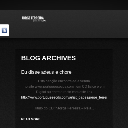
BLOG ARCHIVES
Eu disse adeus e chorei
Esta canção encontra-se a venda
no site www.portuguesecds.com , em CD físico e em
Digital ou entre directo com este link
http://www.portuguesecds.com/artist_pages/jorge_ferreira/pela_terr
Titulo do CD:
"Jorge Ferreira
–
Pela...
READ MORE