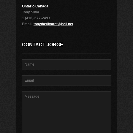
Ontario Canada
Tony Silva
1 (416) 677-2493
Email:
tonydasilvatnt@bell.net
CONTACT JORGE