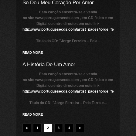
So Dou Meu Coração Por Amor
Esta canção encontra-se a venda
no site www.portuguesecds.com , em CD físico e em
Digital ou entre directo com este link
http://www.portuguesecds.com/artist_pages/jorge_ferreira/pela_
Titulo do CD:
"Jorge Ferreira
–
Pela...
READ MORE
A História De Um Amor
Esta canção encontra-se a venda
no site www.portuguesecds.com , em CD físico e em
Digital ou entre directo com este link
http://www.portuguesecds.com/artist_pages/jorge_ferreira/pela_
Titulo do CD:
"Jorge Ferreira
–
Pela Terra e...
READ MORE
«
1
2
3
4
»