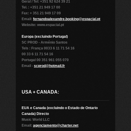
Geral / Tel: +351 92 624 39 21
Tel. : +351 21 949 17 00
Fax: + 351 21 949 17 09
Email:
fernandoalexandre.booking@espacial.pt
Website: www.espacial.pt
Europa (excluindo Portugal)
SC PROD - Arménio Santos
Tels : França 0033 6 11 71 54 16
00 33 6 11 71 54 16
Portugal 00 351 961 055 070
Email -
scprod@hotmail.fr
USA + CANADA:
EUA e Canada (excluindo o Estado de Ontario
Canada) Directo
Music World LLC
Email:
agenciamento@charter.net