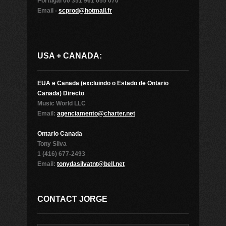
Portugal 00 351 961 055 070
Email -
scprod@hotmail.fr
USA + CANADA:
EUA e Canada (excluindo o Estado de Ontario
Canada) Directo
Music World LLC
Email:
agenciamento@charter.net
Ontario Canada
Tony Silva
1 (416) 677-2493
Email:
tonydasilvatnt@bell.net
CONTACT JORGE