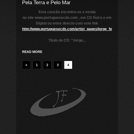
Pela Terra e Pelo Mar
Esta canção encontra-se a venda
no site www.portuguesecds.com , em CD físico e em
Digital ou entre directo com este link
http://www.portuguesecds.com/artist_pages/jorge_ferreira/pela_
Titulo do CD:
"Jorge...
READ MORE
«
1
2
3
4