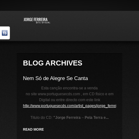
BLOG ARCHIVES
Nem Só de Alegre Se Canta
Esta canção encontra-se a venda
no site www.portuguesecds.com , em CD físico e em
Digital ou entre directo com este link
http://www.portuguesecds.com/artist_pages/jorge_ferreira/pela_terr
Titulo do CD:
"Jorge Ferreira
–
Pela Terra e...
READ MORE