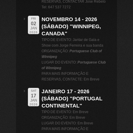
RESERVAS, CONTACTAR Jose Rebelo
Tel: 647 537 7272
NOVEMBRO 14 - 2026
FRI
02
(SÁBADO) "WINNIPEG,
JAN
CANADA"
2026
TIPO DE EVENTO: Jantar de Gala e
Show com Jorge Ferreira e sua banda
ORGANIZAÇÃO:
Portuguese Club of
Winnipeg
LUGAR DO EVENTO:
Portuguese Club
of Winnipeg
PARA MAIS INFORMAÇÃO E
RESERVAS, CONTACTE: Em Breve
JANEIRO 17 - 2026
SAT
17
(SÁBADO) "PORTUGAL
JAN
CONTINENTAL"
2026
TIPO DE EVENTO: Em Breve
ORGANIZAÇÃO: Em Breve
LUGAR DO EVENTO: Em Breve
PARA MAIS INFORMAÇÃO E