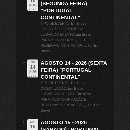
10
(SEGUNDA FEIRA)
AUG
"PORTUGAL
2026
CONTINENTAL"
TIPO DE EVENTO: Em Breve
ORGANIZAÇÃO: Em Breve
LUGAR DO EVENTO: Em Breve
PARA MAIS INFORMAÇÃO E
RESERVAS, CONTACTAR ,,,, Tel: Em
Breve
AGOSTO 14 - 2026 (SEXTA
FRI
14
FEIRA) "PORTUGAL
AUG
CONTINENTAL"
2026
TIPO DE EVENTO: Em Breve
ORGANIZAÇÃO: Em Breve
LUGAR DO EVENTO: Em Breve
PARA MAIS INFORMAÇÃO E
RESERVAS, CONTACTAR ,,,, Tel: Em
Breve
AGOSTO 15 - 2026
SAT
15
(SÁBADO) "PORTUGAL