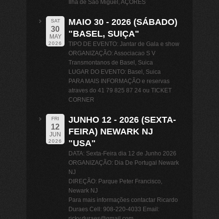
Ilha de Sao Miguel, AÇORES
MAIO 30 - 2026 (SÁBADO)
SAT
30
"BASEL, SUIÇA"
MAY
TIPO DE EVENTO: Jantar de Gala e show
2026
ORGANIZAÇÃO: Associacao S V
Transmontanos de Basel, Suica
LUGAR DO EVENTO: Basel, Suica
PARA MAIS INFORMAÇÃO e reservas
atraves do 41 79 825 87 24 ou TICKET
CORNER
JUNHO 12 - 2026 (SEXTA-
FRI
12
FEIRA) NEWARK NJ
JUN
"USA"
2026
DATA: Sexta-Feira dia 12 de Junho 2026
ORGANIZAÇÃO: Dia De Portugal Newark
NJ
DIREÇÃO: Parque Peter Francisco,
Newark NJ
Para mais informações contactar Ricardo
Duraes Cell: 908-220-4033 Email:
ricky.duraes@gmail.com