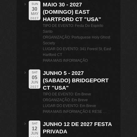
MAIO 30 - 2027
SUN
30
(DOMINGO) EAST
MAY
HARTFORD CT "USA"
2027
TIPO DE EVENTO: Festa Do Espirito
Santo
ORGANIZAÇÃO: Portuguese Holy Ghost
Society
LUGAR DO EVENTO: 341 Forest St, East
Hartford CT
PARA MAIS INFORMAÇÃO
JUNHO 5 - 2027
SAT
05
(SABADO) BRIDGEPORT
JUN
CT "USA"
2027
TIPO DE EVENTO: Em Breve
ORGANIZAÇÃO: Em Breve
LUGAR DO EVENTO: Em Breve
PARA MAIS INFORMAÇÃO E RESE …
JUNHO 12 DE 2027 FESTA
SAT
12
PRIVADA
JUN