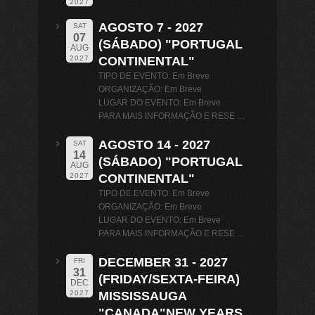
2027
AGOSTO 7 - 2027
SAT
07
(SÁBADO) "PORTUGAL
AUG
CONTINENTAL"
2027
TIPO DE EVENTO: Em Breve
ORGANIZAÇÃO: Em Breve
LUGAR DO EVENTO: Em Breve
PARA MAIS INFORMAÇÃO E RESE …
AGOSTO 14 - 2027
SAT
14
(SÁBADO) "PORTUGAL
AUG
CONTINENTAL"
2027
TIPO DE EVENTO: Em Breve
ORGANIZAÇÃO: Em Breve
LUGAR DO EVENTO: Em Breve
PARA MAIS INFORMAÇÃO E RESE …
DECEMBER 31 - 2027
FRI
31
(FRIDAY/SEXTA-FEIRA)
DEC
MISSISSAUGA
2027
"CANADA"NEW YEARS