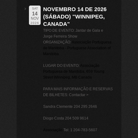
NOVEMBRO 14 DE 2026
SAT
14
(SÁBADO) "WINNIPEG,
NOV
CANADA"
2026
TIPO DE EVENTO: Jantar de Gala e
Jorge Ferreira Show
ORGANIZAÇÃO:
Associação Portuguesa
de Manitoba - Portuguese Association of
Manitoba
LUGAR DO EVENTO:
Associação
Portuguesa de Manitoba
, 659 Young
Street Winnipeg, MB Canada
PARA MAIS INFORMAÇÃO E RESERVAS
DE BILHETES: Contactar >
Sandra Clemente 204 295 2646
Diogo Costa 204 509 9614
Associação
Tel: 1 204-783-5607