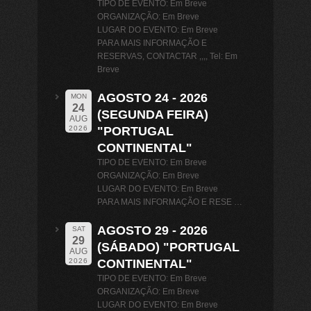
TIPO DE EVENTO: Em Breve
ORGANIZAÇÃO: Em Breve
LUGAR DO EVENTO: Em Breve
PARA MAIS INFORMAÇÃO E
RESERVAS, CONTACTAR ,,,, Tel: Em
Breve
AGOSTO 24 - 2026
MON
24
(SEGUNDA FEIRA)
AUG
"PORTUGAL
2026
CONTINENTAL"
TIPO DE EVENTO: Em Breve
ORGANIZAÇÃO: Em Breve
LUGAR DO EVENTO: Em Breve
PARA MAIS INFORMAÇÃO E RESE …
AGOSTO 29 - 2026
SAT
29
(SÁBADO) "PORTUGAL
AUG
CONTINENTAL"
2026
TIPO DE EVENTO: Em Breve
ORGANIZAÇÃO: Em Breve
LUGAR DO EVENTO: Em Breve