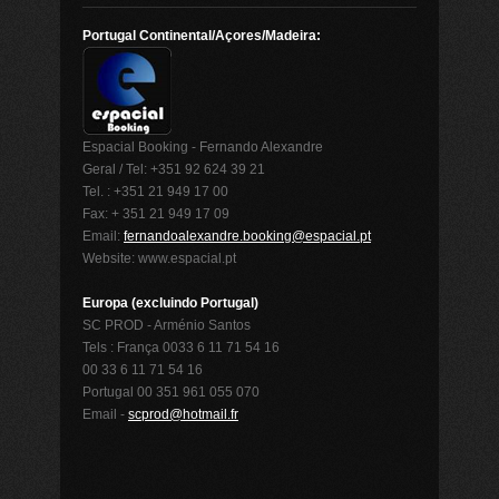
Portugal Continental/Açores/Madeira:
Espacial Booking - Fernando Alexandre
Geral / Tel: +351 92 624 39 21
Tel. : +351 21 949 17 00
Fax: + 351 21 949 17 09
Email:
fernandoalexandre.booking@espacial.pt
Website: www.espacial.pt
Europa (excluindo Portugal)
SC PROD - Arménio Santos
Tels : França 0033 6 11 71 54 16
00 33 6 11 71 54 16
Portugal 00 351 961 055 070
Email -
scprod@hotmail.fr