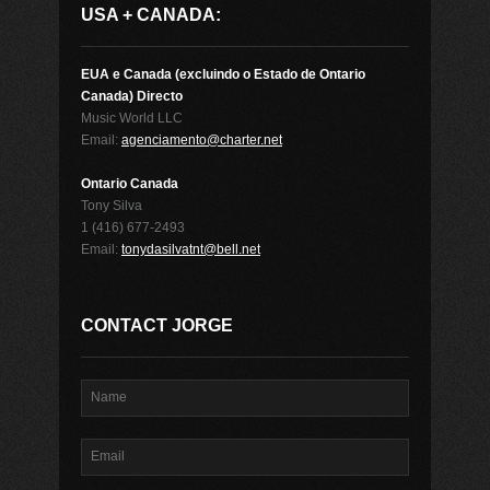
USA + CANADA:
EUA e Canada (excluindo o Estado de Ontario
Canada) Directo
Music World LLC
Email:
agenciamento@charter.net
Ontario Canada
Tony Silva
1 (416) 677-2493
Email:
tonydasilvatnt@bell.net
CONTACT JORGE