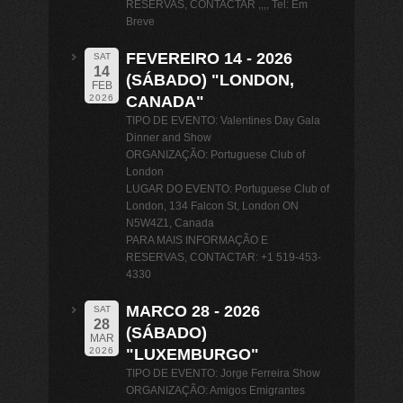
RESERVAS, CONTACTAR ,,,, Tel: Em
Breve
FEVEREIRO 14 - 2026
SAT
14
(SÁBADO) "LONDON,
FEB
CANADA"
2026
TIPO DE EVENTO: Valentines Day Gala
Dinner and Show
ORGANIZAÇÃO: Portuguese Club of
London
LUGAR DO EVENTO: Portuguese Club of
London, 134 Falcon St, London ON
N5W4Z1, Canada
PARA MAIS INFORMAÇÃO E
RESERVAS, CONTACTAR: +1 519-453-
4330
MARCO 28 - 2026
SAT
28
(SÁBADO)
MAR
"LUXEMBURGO"
2026
TIPO DE EVENTO: Jorge Ferreira Show
ORGANIZAÇÃO: Amigos Emigrantes