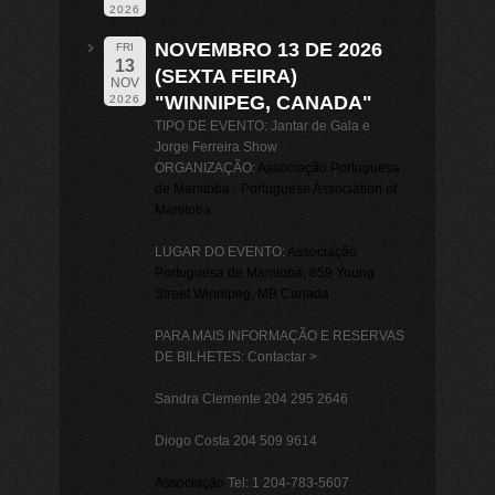
2026
NOVEMBRO 13 DE 2026
FRI
13
(SEXTA FEIRA)
NOV
"WINNIPEG, CANADA"
2026
TIPO DE EVENTO: Jantar de Gala e
Jorge Ferreira Show
ORGANIZAÇÃO:
Associação Portuguesa
de Manitoba - Portuguese Association of
Manitoba
LUGAR DO EVENTO:
Associação
Portuguesa de Manitoba
, 659 Young
Street Winnipeg, MB Canada
PARA MAIS INFORMAÇÃO E RESERVAS
DE BILHETES: Contactar >
Sandra Clemente 204 295 2646
Diogo Costa 204 509 9614
Associação
Tel: 1 204-783-5607