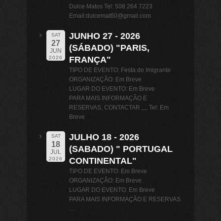
Dulce Matos Tel: 508 264 7223
Email:dulcemat60@gmail.com
JUNHO 27 - 2026
SAT
27
(SÁBADO) "PARIS,
JUN
FRANÇA"
2026
TIPO DE EVENTO: Festa do Imigrante
ORGANIZAÇÃO: Em Breve
LUGAR DO EVENTO: Em Breve
PARA MAIS INFORMAÇÃO E
RESERVAS, CONTACTAR ,,,, Tel: Em
Breve
JULHO 18 - 2026
SAT
18
(SABADO) " PORTUGAL
JUL
CONTINENTAL"
2026
TIPO DE EVENTO: Em Breve
ORGANIZAÇÃO: Em Breve
LUGAR DO EVENTO: Em Breve
PARA MAIS INFORMAÇÃO E RESERVAS
…