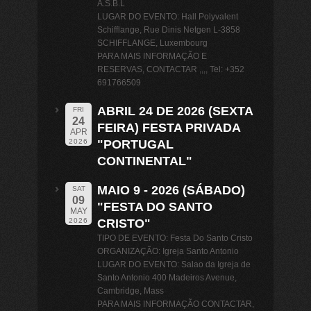
A.S.B.L
LUGAR DO EVENTO: Hall Polyvalent
Schifflange, Rue Dinis Netgen L-3858
SCHIFFLANGE, Luxembourg
PARA MAIS INFORMAÇÃO E
RESERVAS, CONTACTAR ,,,, Tel: +352
691766509
ABRIL 24 DE 2026 (SEXTA
FRI
24
FEIRA) FESTA PRIVADA
APR
"PORTUGAL
2026
CONTINENTAL"
MAIO 9 - 2026 (SÁBADO)
SAT
09
"FESTA DO SANTO
MAY
CRISTO"
2026
TIPO DE EVENTO: Festa Do Santo Cristo
ORGANIZAÇÃO: Igreja Santo Antonio
LUGAR DO EVENTO: Salao da Igreja de
Santo Antonio 400 Madeiros Avenue,
Cambridge, Mass
PARA MAIS INFORMAÇÃO CONTACTAR,