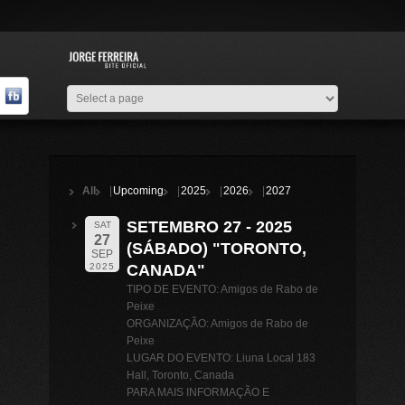
All
Upcoming
2025
2026
2027
SETEMBRO 27 - 2025
SAT
27
(SÁBADO) "TORONTO,
SEP
CANADA"
2025
TIPO DE EVENTO: Amigos de Rabo de
Peixe
ORGANIZAÇÃO: Amigos de Rabo de
Peixe
LUGAR DO EVENTO: Liuna Local 183
Hall, Toronto, Canada
PARA MAIS INFORMAÇÃO E