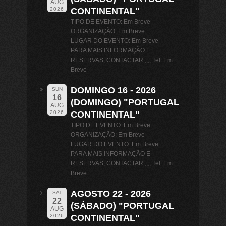
AUG
CONTINENTAL"
2026
TIPO DE EVENTO: Em Breve
ORGANIZAÇÃO: Em Breve
LUGAR DO EVENTO: Em Breve
PARA MAIS INFORMAÇÃO E
RESERVAS, CONTACTAR ,,,, Tel: Em
Breve
DOMINGO 16 - 2026
SUN
16
(DOMINGO) "PORTUGAL
AUG
CONTINENTAL"
2026
TIPO DE EVENTO: Em Breve
ORGANIZAÇÃO: Em Breve
LUGAR DO EVENTO: Em Breve
PARA MAIS INFORMAÇÃO E
RESERVAS, CONTACTAR ,,,, Tel: Em
Breve
AGOSTO 22 - 2026
SAT
22
(SÁBADO) "PORTUGAL
AUG
CONTINENTAL"
2026