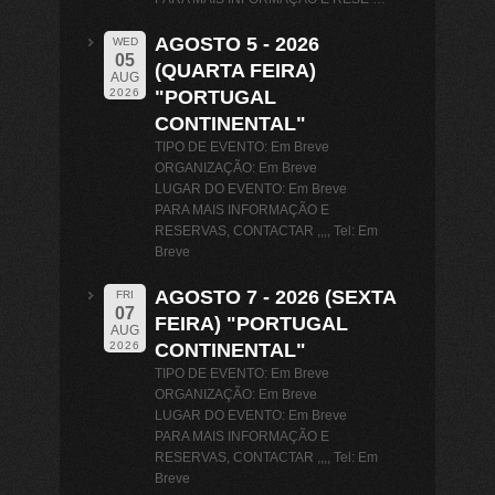
AGOSTO 5 - 2026
WED
05
(QUARTA FEIRA)
AUG
"PORTUGAL
2026
CONTINENTAL"
TIPO DE EVENTO: Em Breve
ORGANIZAÇÃO: Em Breve
LUGAR DO EVENTO: Em Breve
PARA MAIS INFORMAÇÃO E
RESERVAS, CONTACTAR ,,,, Tel: Em
Breve
AGOSTO 7 - 2026 (SEXTA
FRI
07
FEIRA) "PORTUGAL
AUG
CONTINENTAL"
2026
TIPO DE EVENTO: Em Breve
ORGANIZAÇÃO: Em Breve
LUGAR DO EVENTO: Em Breve
PARA MAIS INFORMAÇÃO E
RESERVAS, CONTACTAR ,,,, Tel: Em
Breve