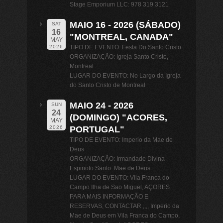
Stage Emporium LLC: 978 319 3121
MAIO 16 - 2026 (SÁBADO)
SAT
16
"MONTREAL, CANADA"
MAY
TIPO DE EVENTO: Festa Do Santo Cristo
2026
ORGANIZAÇÃO: Igreja Santo Cristo,
Montreal
LUGAR DO EVENTO: No Largo da Igreja
do Santo Cristo de Montreal
MAIO 24 - 2026
SUN
24
(DOMINGO) "ACORES,
MAY
PORTUGAL"
2026
TIPO DE EVENTO: Imperio da Mae de
Deus
ORGANIZAÇÃO: Irmandade Divina
Espirioto Santo Mae de Deus
LUGAR DO EVENTO: Vila Franca do
Campo Ilha de Sao Miguel, AÇORES
PARA MAIS INFORMAÇÃO E
RESERVAS, CONTACTAR ,,,, Imperio da
Mae de Deus em Vila Franca do Campo,