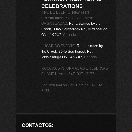
CELEBRATIONS
TIPO DE EVENTO: New Years
Celebrations/Festa de Ano Novo
ORGANIZAÇÃO:
Renaissance by the
Creek
,
3045 Southcreek Rd, Mississauga
ON L4X 2X7
, Canada
LUGAR DO EVENTO:
Renaissance by
the Creek
,
3045 Southcreek Rd,
Mississauga ON L4X 2X7
, Canada
PARA MAIS INFORMAÇÃO E RESERVAS
CHAME:Hercina 647- 927 - 2177
For Reservation Call: Hercina 647- 927 -
2177
CONTACTOS: