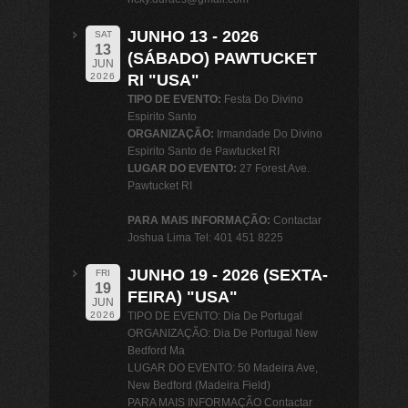
JUNHO 13 - 2026
SAT
13
(SÁBADO) PAWTUCKET
JUN
RI "USA"
2026
TIPO DE EVENTO:
Festa Do Divino
Espirito Santo
ORGANIZAÇÃO:
Irmandade Do Divino
Espirito Santo de Pawtucket RI
LUGAR DO EVENTO:
27 Forest Ave.
Pawtucket RI
PARA MAIS INFORMAÇÃO:
Contactar
Joshua Lima Tel: 401 451 8225
JUNHO 19 - 2026 (SEXTA-
FRI
19
FEIRA) "USA"
JUN
TIPO DE EVENTO: Dia De Portugal
2026
ORGANIZAÇÃO: Dia De Portugal New
Bedford Ma
LUGAR DO EVENTO: 50 Madeira Ave,
New Bedford (Madeira Field)
PARA MAIS INFORMAÇÃO Contactar