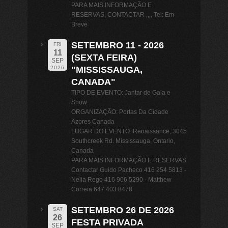
PARA MAIS INFORMAÇÃO E
RESERVAS, CONTACTAR ,,,, Tel: Em
Breve
SETEMBRO 11 - 2026
FRI
11
(SEXTA FEIRA)
SEP
"MISSISSAUGA,
2026
CANADA"
TIPO DE EVENTO: Jantar de Gala e
Show
ORGANIZAÇÃO: Portas Da Cidade
Azores Canada
LUGAR DO EVENTO: Renaissance, 3045
Southcreek Rd. Mississauga, Ontario,
Canada
PARA MAIS INFORMAÇÃO E RESERVAS
Contactar Guido Pacheco 416 254 5813 -
Nelia Rego 416 906 5290 - Matthew
Correia 647 403 8478
SETEMBRO 26 DE 2026
SAT
26
FESTA PRIVADA
SEP