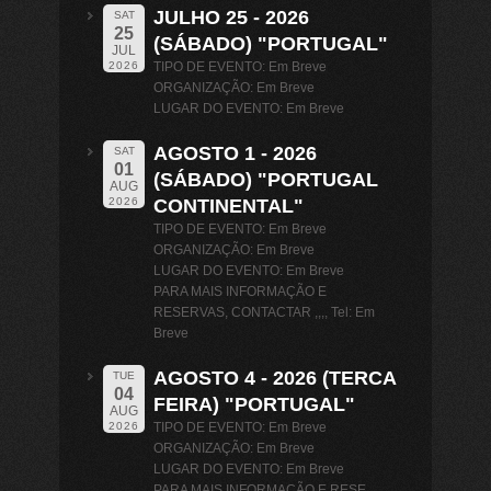
JULHO 25 - 2026
SAT
25
(SÁBADO) "PORTUGAL"
JUL
TIPO DE EVENTO: Em Breve
2026
ORGANIZAÇÃO: Em Breve
LUGAR DO EVENTO: Em Breve
AGOSTO 1 - 2026
SAT
01
(SÁBADO) "PORTUGAL
AUG
CONTINENTAL"
2026
TIPO DE EVENTO: Em Breve
ORGANIZAÇÃO: Em Breve
LUGAR DO EVENTO: Em Breve
PARA MAIS INFORMAÇÃO E
RESERVAS, CONTACTAR ,,,, Tel: Em
Breve
AGOSTO 4 - 2026 (TERCA
TUE
04
FEIRA) "PORTUGAL"
AUG
TIPO DE EVENTO: Em Breve
2026
ORGANIZAÇÃO: Em Breve
LUGAR DO EVENTO: Em Breve
PARA MAIS INFORMAÇÃO E RESE …