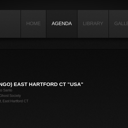
HOME
AGENDA
LIBRARY
GALL
MINGO) EAST HARTFORD CT "USA"
to Santo
host Society
 East Hartford CT