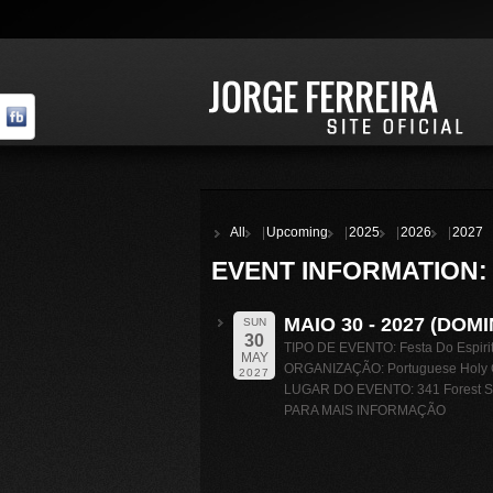
All
Upcoming
2025
2026
2027
EVENT INFORMATION:
MAIO 30 - 2027 (DO
SUN
30
TIPO DE EVENTO: Festa Do Espiri
MAY
ORGANIZAÇÃO: Portuguese Holy G
2027
LUGAR DO EVENTO: 341 Forest St,
PARA MAIS INFORMAÇÃO