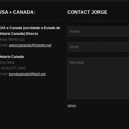
USA + CANADA:
CONTACT JORGE
EUA e Canada (excluindo o Estado de
ntario Canada) Directo
Music World LLC
Email:
agenciamento@charter.net
Ontario Canada
ony Silva
 (416) 677-2493
Email:
tonydasilvatnt@bell.net