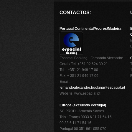
CONTACTOS:
Portugal Continental/Açores/Madeira:
O
Espacial Booking - Fernando Alexandre
Geral / Tel: +351 92 624 39 21
T
Tel. : +351 21 949 17 00
1
Fax: + 351 21 949 17 09
Email:
fernandoalexandre.booking@espacial.pt
Website: www.espacial.pt
Europa (excluindo Portugal)
SC PROD - Arménio Santos
Tels : França 0033 6 11 71 54 16
00 33 6 11 71 54 16
Portugal 00 351 961 055 070