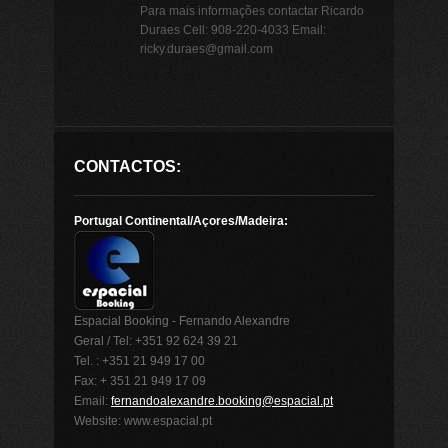
Para mais informações contactar Ricardo
Duraes Cell: 908-220-4033 Email:
ricky.duraes@gmail.com
CONTACTOS:
Portugal Continental/Açores/Madeira:
Espacial Booking - Fernando Alexandre
Geral / Tel: +351 92 624 39 21
Tel. : +351 21 949 17 00
Fax: + 351 21 949 17 09
Email:
fernandoalexandre.booking@espacial.pt
Website: www.espacial.pt