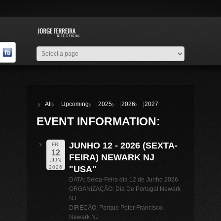
All
Upcoming
2025
2026
2027
EVENT INFORMATION:
JUNHO 12 - 2026 (SEXTA-
FRI
12
FEIRA) NEWARK NJ
JUN
"USA"
2026
DATA: Sexta-Feira dia 12 de Junho 2026
ORGANIZAÇÃO: Dia De Portugal Newark
NJ
DIREÇÃO: Parque Peter Francisco,
Newark NJ