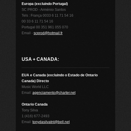
Europa (excluindo Portugal)
SC PROD - Arménio Santos
Tels : França 0033 6 11 71 54 16
00 33 6 11 71 54 16
Portugal 00 351 961 055 070
Email -
scprod@hotmail.fr
USA + CANADA:
EUA e Canada (excluindo o Estado de Ontario
Canada) Directo
Music World LLC
Email:
agenciamento@charter.net
Ontario Canada
Tony Silva
1 (416) 677-2493
Email:
tonydasilvatnt@bell.net